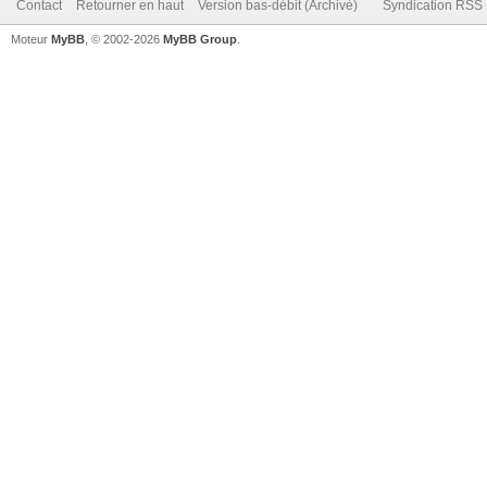
Contact
Retourner en haut
Version bas-débit (Archivé)
Syndication RSS
Moteur
MyBB
, © 2002-2026
MyBB Group
.