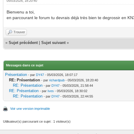
05/03/2026, 18:20:40
Bienvenu a toi,
en parcourant le forum tu devrais déjà très bien te degrossir en KN
Trouver
«
Sujet précédent
|
Sujet suivant
»
Messages dans ce sujet
Présentation
- par
DY47
- 05/03/2026, 18:07:17
RE: Présentation
- par
richardpub
- 05/03/2026, 18:20:40
RE: Présentation
- par
DY47
- 05/03/2026, 21:58:44
RE: Présentation
- par
Ives
- 05/03/2026, 18:30:02
RE: Présentation
- par
DY47
- 05/03/2026, 22:44:55
Voir une version imprimable
Utilisateur(s) parcourant ce sujet : 1 visiteur(s)