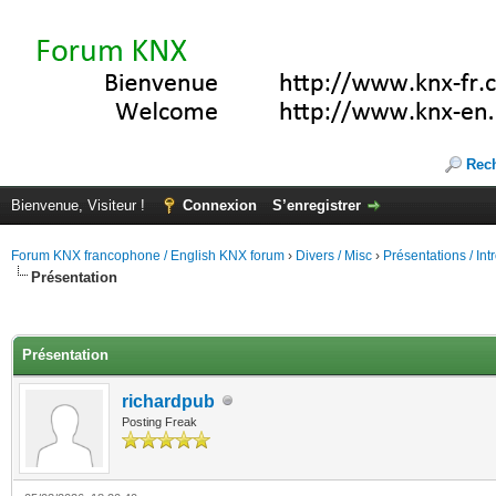
Rec
Bienvenue, Visiteur !
Connexion
S’enregistrer
Forum KNX francophone / English KNX forum
›
Divers / Misc
›
Présentations / In
Présentation
(s))
Présentation
richardpub
Posting Freak