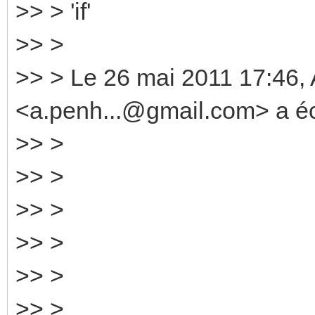
>> > 'if'
>> >
>> > Le 26 mai 2011 17:4
<a.penh...@gmail.com> a écr
>> >
>> >
>> >
>> >
>> >
>> >