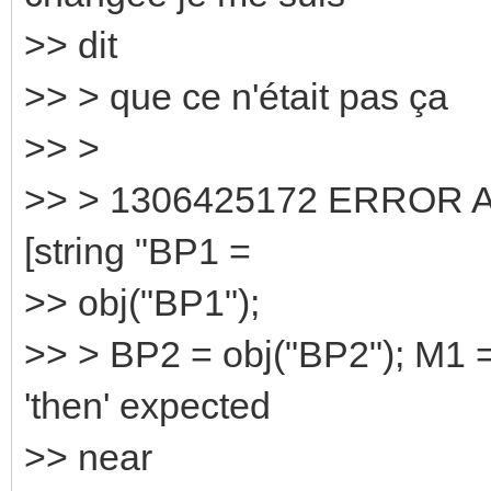
>> dit
>> > que ce n'était pas ça
>> >
>> > 1306425172 ERROR Acti
[string "BP1 =
>> obj("BP1");
>> > BP2 = obj("BP2"); M1 = 
'then' expected
>> near