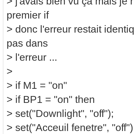
> j'avais bien vu ça mais je 
premier if
> donc l'erreur restait ident
pas dans
> l'erreur ...
>
> if M1 = "on"
> if BP1 = "on" then
> set("Downlight", "off");
> set("Acceuil fenetre", "off")