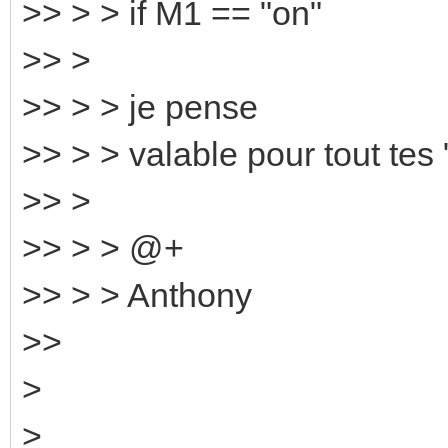
>> > > if M1 == "on"
>> >
>> > > je pense
>> > > valable pour tout tes "
>> >
>> > > @+
>> > > Anthony
>>
>
>