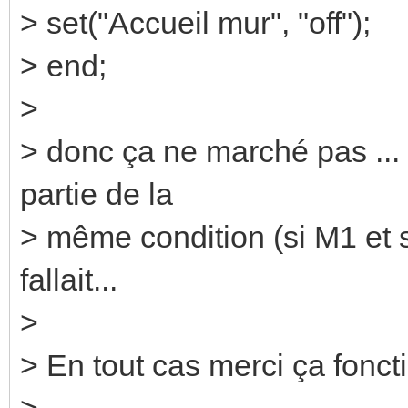
> set("Accueil mur", "off");
> end;
>
> donc ça ne marché pas ... 
partie de la
> même condition (si M1 et s
fallait...
>
> En tout cas merci ça fonct
>