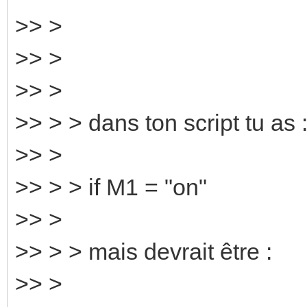
>> >
>> >
>> >
>> > > dans ton script tu as 
>> >
>> > > if M1 = "on"
>> >
>> > > mais devrait être :
>> >