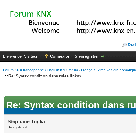
Rec
Bienvenue, Visiteur !
Connexion
S’enregistrer
Forum KNX francophone / English KNX forum
›
Français
›
Archives eib-domotiqu
Re: Syntax condition dans rules linknx
Re: Syntax condition dans ru
Stephane Triglia
Unregistered