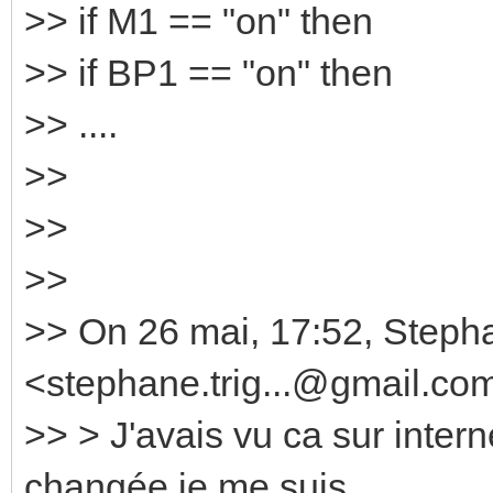
>> if M1 == "on" then
>> if BP1 == "on" then
>> ....
>>
>>
>>
>> On 26 mai, 17:52, Stepha
<stephane.trig...@gmail.co
>> > J'avais vu ca sur intern
changée je me suis