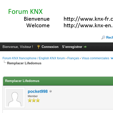
Rec
Bienvenue, Visiteur !
Connexion
S’enregistrer
Forum KNX francophone / English KNX forum
›
Français
›
Visus commerciales
Remplacer Lifedomus
(s))
Remplacer Lifedomus
pocket998
Member