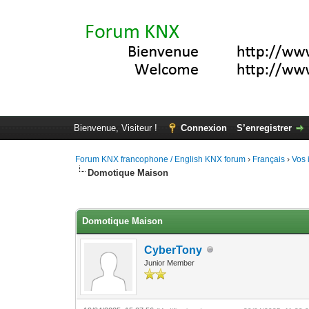
Bienvenue, Visiteur !
Connexion
S’enregistrer
Forum KNX francophone / English KNX forum
›
Français
›
Vos 
Domotique Maison
Moyenne : 0 (0 vote(s))
1
2
3
4
5
Domotique Maison
CyberTony
Junior Member