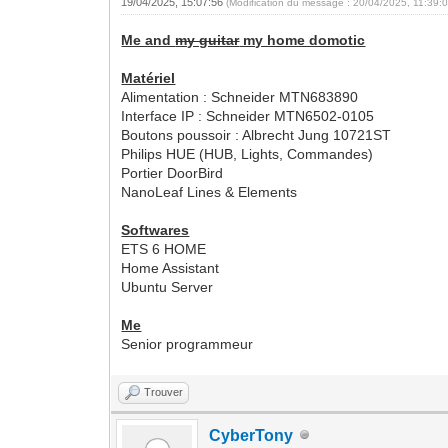
19/04/2025, 15:07:56
(Modification du message : 20/04/2025, 11:39:
Me and
my guitar
my home domotic
Matériel
Alimentation : Schneider MTN683890
Interface IP : Schneider MTN6502-0105
Boutons poussoir : Albrecht Jung 10721ST
Philips HUE (HUB, Lights, Commandes)
Portier DoorBird
NanoLeaf Lines & Elements
Softwares
ETS 6 HOME
Home Assistant
Ubuntu Server
Me
Senior programmeur
Trouver
CyberTony