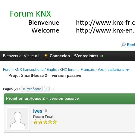
Rec
Bienvenue, Visiteur !
Connexion
S’enregistrer
Forum KNX francophone / English KNX forum
›
Français
›
Vos installations
Projet SmartHouse 2 -- version passive
(s))
Pages (2) :
« Précédent
1
2
Projet SmartHouse 2 -- version passive
Ives
Posting Freak