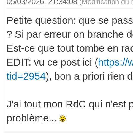
05/03/2026, 21:34:08
(Modification du
Petite question: que se pass
? Si par erreur on branche 
Est-ce que tout tombe en ra
EDIT: vu ce post ici (
https:/
tid=2954
), bon a priori rien
J'ai tout mon RdC qui n'est 
problème...