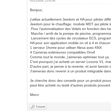
01/11/2024, 12:53:36
Bonjour,
j'utilise actuellement Jeedom et HA pour piloter di
Jeedom pour le chauffage, module MDT qui pilote 
Pour l'automatisation des Volets en fonction des he
Marche / arrêt de la pompe de piscine, programmat
Lancement des cycles de circulateur ECS, program
HA pour son application mobile on vit à 4 et chacun
1 serveur 1home pour utiliser Alexa avec KNX
4 Cameras extérieures compatibles Onvif
Comme tout le monde, j'aimerais optimiser tout ça.
C'est pourquoi j'ai acheté un server Loxone V1, mai
D'autre part, je pense à la revente, et avoir besoin
J'aimerais donc revenir à un produit intégrable dans
Je cherche donc des conseils pour un produit pouv
peut être acheté ou testé d'autres produits pouvan
Merci
Trouver