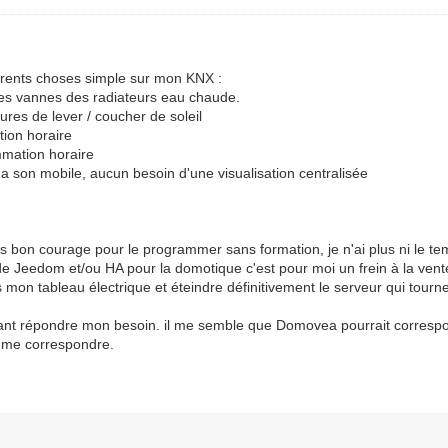
fférents choses simple sur mon KNX :
les vannes des radiateurs eau chaude.
ures de lever / coucher de soleil
ion horaire
mation horaire
 a son mobile, aucun besoin d'une visualisation centralisée
s bon courage pour le programmer sans formation, je n'ai plus ni le tem
 de Jeedom et/ou HA pour la domotique c'est pour moi un frein à la vent
 mon tableau électrique et éteindre définitivement le serveur qui tourn
ant répondre mon besoin. il me semble que Domovea pourrait correspo
t me correspondre.