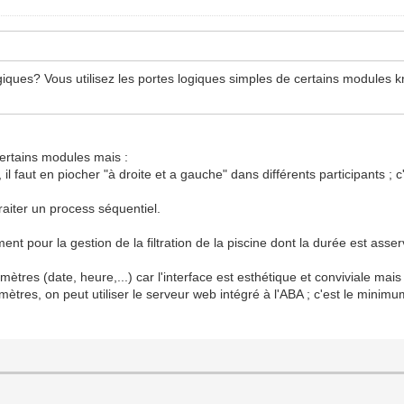
logiques? Vous utilisez les portes logiques simples de certains modules
certains modules mais :
s, il faut en piocher "à droite et a gauche" dans différents participants 
raiter un process séquentiel.
nt pour la gestion de la filtration de la piscine dont la durée est asse
ètres (date, heure,...) car l'interface est esthétique et conviviale mai
ètres, on peut utiliser le serveur web intégré à l'ABA ; c'est le minimu