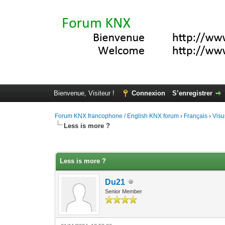
Bienvenue, Visiteur !
Connexion
S’enregistrer
Forum KNX francophone / English KNX forum
›
Français
›
Visu
Less is more ?
Moyenne : 0 (0 vote(s))
1
2
3
4
5
Less is more ?
Du21
Senior Member