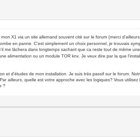
mon X1 via un site allemand souvent cité sur le forum (merci d'ailleurs
 tombe en panne. C'est simplement un choix personnel, je trouvais symp
e qu'il me lâchera dans longtemps sachant que ca reste tout de même u
une alimentation ou un module TOR knx. Je veux dire par la que l'install
 et d'études de mon installation. Je suis très passif sur le forum. Not
Par ailleurs, quelle est votre approche avec les logiques? Vous utilise
e ?