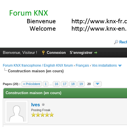
Rec
Bienvenue, Visiteur !
Connexion
S’enregistrer
Forum KNX francophone / English KNX forum
›
Français
›
Vos installations
Construction maison (en cours)
(s))
Pages (20) :
« Précédent
1
...
16
17
18
19
20
Construction maison (en cours)
Ives
Posting Freak