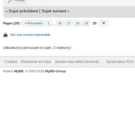
Trouver
«
Sujet précédent
|
Sujet suivant
»
Pages (20) :
« Précédent
1
...
16
17
18
19
20
Voir une version imprimable
Utilisateur(s) parcourant ce sujet : 2 visiteur(s)
Contact
Retourner en haut
Version bas-débit (Archivé)
Syndication RSS
Moteur
MyBB
, © 2002-2026
MyBB Group
.