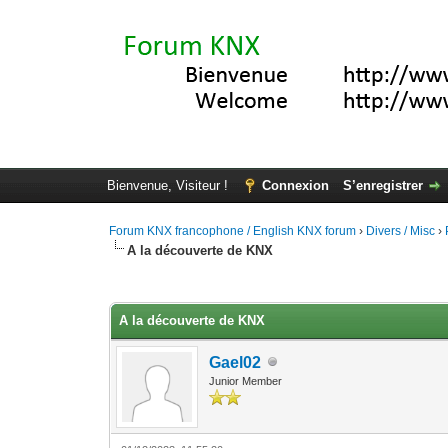
Bienvenue, Visiteur !
Connexion
S’enregistrer
Forum KNX francophone / English KNX forum
›
Divers / Misc
›
A la découverte de KNX
Moyenne : 0 (0 vote(s))
1
2
3
4
5
A la découverte de KNX
Gael02
Junior Member