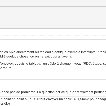
 câbles KNX directement au tableau électrique exemple interrupteur/ta
blié quelque chose, ou on ne sait quoi à l'avenir.
'envoyer, depuis le tableau, un câble à chaque niveau (RDC, étage, sous
érature, ...
pose pas de problème. La question est-ce que c'est vraiment pertinent
en point en point au bus. Il faut envoyer un câble 3G1,5mm² pour chaqu
allèle)