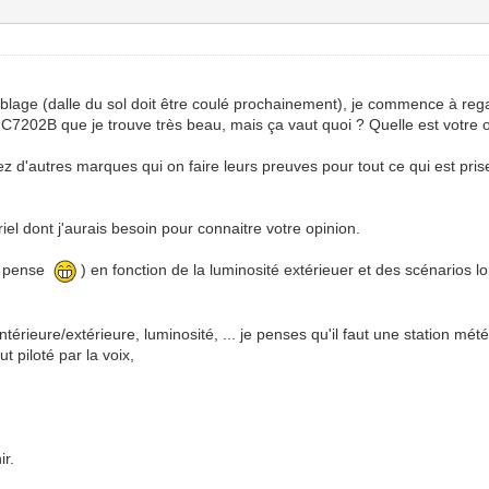
lage (dalle du sol doit être coulé prochainement), je commence à regar
 CJC7202B que je trouve très beau, mais ça vaut quoi ? Quelle est votre
 d'autres marques qui on faire leurs preuves pour tout ce qui est pris
iel dont j'aurais besoin pour connaitre votre opinion.
je pense
) en fonction de la luminosité extérieuer et des scénarios l
ntérieure/extérieure, luminosité, ... je penses qu'il faut une station mét
t piloté par la voix,
ir.