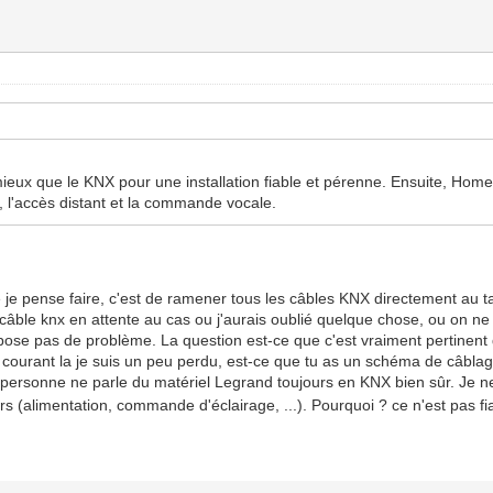
mieux que le KNX pour une installation fiable et pérenne. Ensuite, Home 
, l'accès distant et la commande vocale.
 je pense faire, c'est de ramener tous les câbles KNX directement au t
ble knx en attente au cas ou j'aurais oublié quelque chose, ou on ne sa
se pas de problème. La question est-ce que c'est vraiment pertinent d
 de courant la je suis un peu perdu, est-ce que tu as un schéma de câbla
 personne ne parle du matériel Legrand toujours en KNX bien sûr. Je ne
 (alimentation, commande d'éclairage, ...). Pourquoi ? ce n'est pas fiab