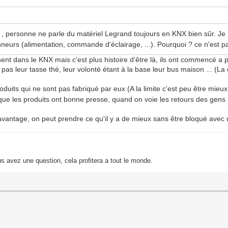
, personne ne parle du matériel Legrand toujours en KNX bien sûr. Je 
neurs (alimentation, commande d'éclairage, ...). Pourquoi ? ce n'est pas
nt dans le KNX mais c'est plus histoire d'être là, ils ont commencé a 
 pas leur tasse thé, leur volonté étant à la base leur bus maison ... (L
duits qui ne sont pas fabriqué par eux (A la limite c'est peu être mieu
que les produits ont bonne presse, quand on voie les retours des gens i
 avantage, on peut prendre ce qu'il y a de mieux sans être bloqué avec 
s avez une question, cela profitera a tout le monde.