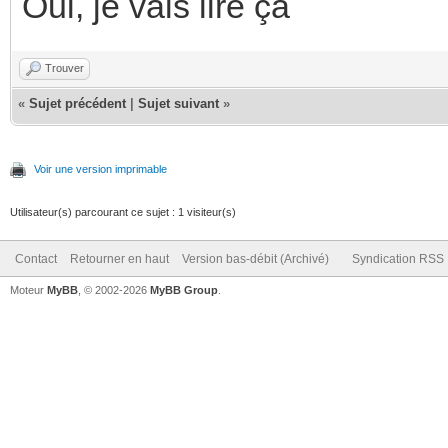
Oui, je vais lire ça
Trouver
«
Sujet précédent
|
Sujet suivant
»
Voir une version imprimable
Utilisateur(s) parcourant ce sujet : 1 visiteur(s)
Contact
Retourner en haut
Version bas-débit (Archivé)
Syndication RSS
Moteur
MyBB
, © 2002-2026
MyBB Group
.