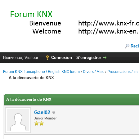
Rec
Bienvenue, Visiteur !
Connexion
S’enregistrer
Forum KNX francophone / English KNX forum
›
Divers / Misc
›
Présentations / In
A la découverte de KNX
(s))
A la découverte de KNX
Gael02
Junior Member