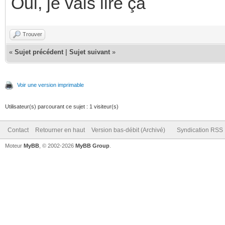
Oui, je vais lire ça
Trouver
«
Sujet précédent
|
Sujet suivant
»
Voir une version imprimable
Utilisateur(s) parcourant ce sujet : 1 visiteur(s)
Contact
Retourner en haut
Version bas-débit (Archivé)
Syndication RSS
Moteur
MyBB
, © 2002-2026
MyBB Group
.