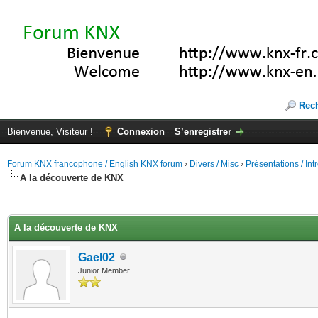
Rec
Bienvenue, Visiteur !
Connexion
S’enregistrer
Forum KNX francophone / English KNX forum
›
Divers / Misc
›
Présentations / In
A la découverte de KNX
(s))
A la découverte de KNX
Gael02
Junior Member