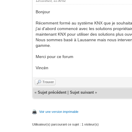
12/11/2023, 11:30:02
Bonjour
Récemment formé au système KNX que je souhaitais dé
j'ai d'abord commencé avec les solutions propriétai
maintenant KNX pour utiliser des solutions plus ouve
Nous sommes basé à Lausanne mais nous intervenon
gamme.
Merci pour ce forum
Vincèn
Trouver
«
Sujet précédent
|
Sujet suivant
»
Voir une version imprimable
Utilisateur(s) parcourant ce sujet : 1 visiteur(s)