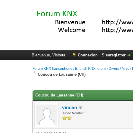
Bienvenue, Visiteur !
Connexion
S’enregistrer
Forum KNX francophone / English KNX forum
›
Divers / Misc
›
Coucou de Lausanne (CH)
Moyenne : 0 (0 vote(s))
1
2
3
4
5
Coucou de Lausanne (CH)
vincen
Junior Member