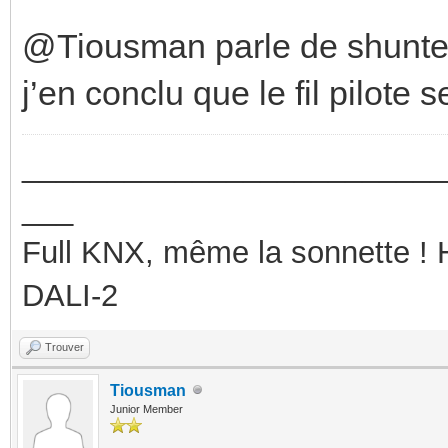
@Tiousman parle de shunter 
j’en conclu que le fil pilote s
_________________________
___
Full KNX, même la sonnette !
DALI-2
Trouver
Tiousman
Junior Member