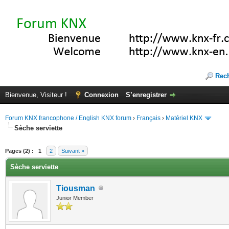
Rec
Bienvenue, Visiteur !
Connexion
S’enregistrer
Forum KNX francophone / English KNX forum
›
Français
›
Matériel KNX
Sèche serviette
(s))
Pages (2) :
1
2
Suivant »
Sèche serviette
Tiousman
Junior Member