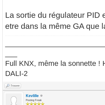
La sortie du régulateur PID 
etre dans la même GA que
_________________________
___
Full KNX, même la sonnette !
DALI-2
Trouver
Kevlille
Posting Freak