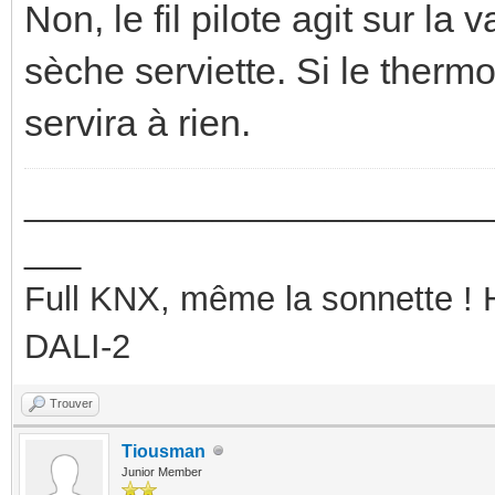
Non, le fil pilote agit sur l
sèche serviette. Si le thermost
servira à rien.
_________________________
___
Full KNX, même la sonnette !
DALI-2
Trouver
Tiousman
Junior Member