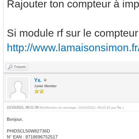
Rajouter ton compteur à imp
Si module rf sur le compteur
http://www.lamaisonsimon.fr
Trouver
Ys.
Junior Member
22/10/2021, 08:21:39
(Modification du message : 22/10/2021, 08:22:42 par
Ys.
.)
Bonjour,
PHIDSCL50W82736D
N° EAN : 8718696752517