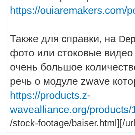
https://ouiaremakers.com/pos
Также для справки, на
Dep
фото или стоковые видео
очень большое количеств
речь о модуле zwave кото
https://products.z-
wavealliance.org/products
/stock-footage/baiser.html][/url