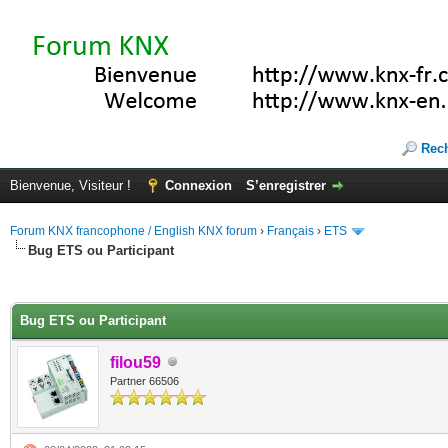
Rec
Bienvenue, Visiteur !
Connexion
S’enregistrer
Forum KNX francophone / English KNX forum
›
Français
›
ETS
Bug ETS ou Participant
(s))
Bug ETS ou Participant
filou59
Partner 66506