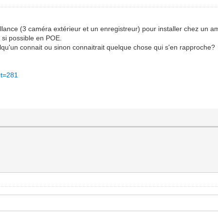
llance (3 caméra extérieur et un enregistreur) pour installer chez un am
e si possible en POE.
elqu'un connait ou sinon connaitrait quelque chose qui s'en rapproche?
nt=281