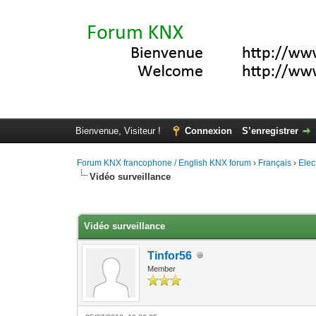
Bienvenue, Visiteur !
Connexion
S’enregistrer
Forum KNX francophone / English KNX forum
›
Français
›
Elec
Vidéo surveillance
Moyenne : 0 (0 vote(s))
1
2
3
4
5
Vidéo surveillance
Tinfor56
Member