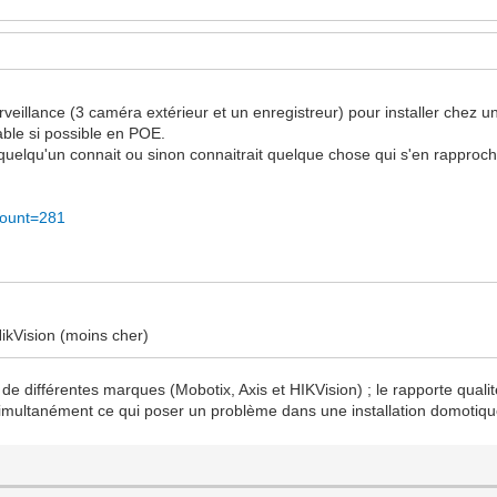
veillance (3 caméra extérieur et un enregistreur) pour installer chez u
iable si possible en POE.
e quelqu'un connait ou sinon connaitrait quelque chose qui s'en rapproc
mount=281
ikVision (moins cher)
de différentes marques (Mobotix, Axis et HIKVision) ; le rapporte qualité
x simultanément ce qui poser un problème dans une installation domotiqu