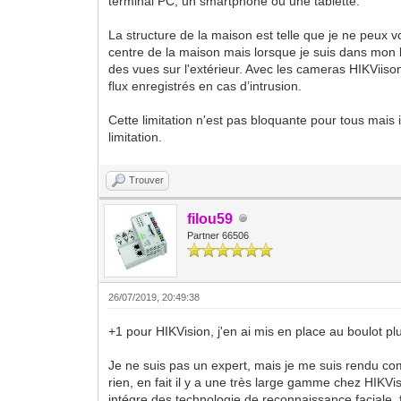
terminal PC, un smartphone ou une tablette.
La structure de la maison est telle que je ne peux vo
centre de la maison mais lorsque je suis dans mon 
des vues sur l'extérieur. Avec les cameras HIKViison 
flux enregistrés en cas d’intrusion.
Cette limitation n'est pas bloquante pour tous mais
limitation.
Trouver
filou59
Partner 66506
26/07/2019, 20:49:38
+1 pour HIKVision, j'en ai mis en place au boulot p
Je ne suis pas un expert, mais je me suis rendu co
rien, en fait il y a une très large gamme chez HIKVi
intégre des technologie de reconnaissance faciale, 