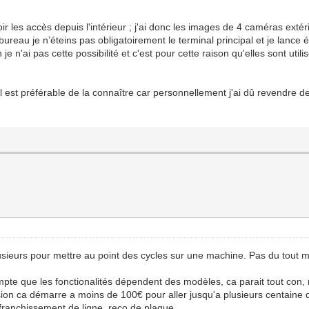
ir les accès depuis l'intérieur ; j'ai donc les images de 4 caméras extér
bureau je n’éteins pas obligatoirement le terminal principal et je lan
je n'ai pas cette possibilité et c'est pour cette raison qu'elles sont uti
 il est préférable de la connaître car personnellement j'ai dû revendre
lusieurs pour mettre au point des cycles sur une machine. Pas du tout 
mpte que les fonctionalités dépendent des modèles, ca parait tout con
sion ca démarre a moins de 100€ pour aller jusqu'a plusieurs centaine d
franchissement de ligne, reco de plaque ...