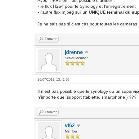
Avec HIKVision il est possible d'utiliser :
- le flux H264 pour le Synology et l'enregistrement
- l'autre flux mjpeg sur un
UNIQUE
terminal du su
Je ne sais pas si c'est cas pour toutes les caméra
Trouver
jdrenne
Senior Member
26/07/2019, 13:41:56
Il n'est pas possible que le synology ou un supervis
n'importe quel support (tablette, smartphone ) ???
Trouver
vf62
Member