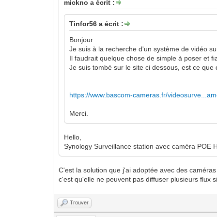
mickno a écrit :
Tinfor56 a écrit :
Bonjour
Je suis à la recherche d'un système de vidéo sur
Il faudrait quelque chose de simple à poser et f
Je suis tombé sur le site ci dessous, est ce qu
https://www.bascom-cameras.fr/videosurve...a
Merci.
Hello,
Synology Surveillance station avec caméra POE H
C'est la solution que j'ai adoptée avec des caméras 
c'est qu'elle ne peuvent pas diffuser plusieurs flu
Trouver