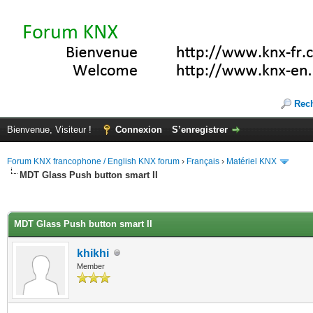
Rec
Bienvenue, Visiteur !
Connexion
S’enregistrer
Forum KNX francophone / English KNX forum
›
Français
›
Matériel KNX
MDT Glass Push button smart II
(s))
MDT Glass Push button smart II
khikhi
Member