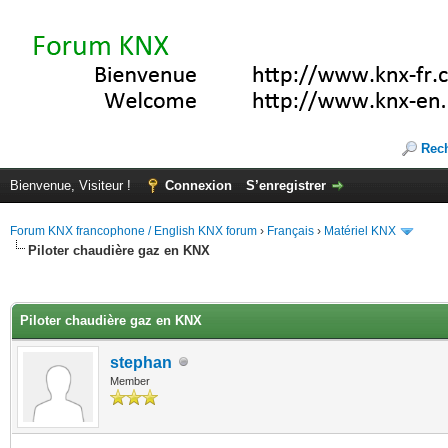
Rec
Bienvenue, Visiteur !
Connexion
S’enregistrer
Forum KNX francophone / English KNX forum
›
Français
›
Matériel KNX
Piloter chaudière gaz en KNX
(s))
Piloter chaudière gaz en KNX
stephan
Member