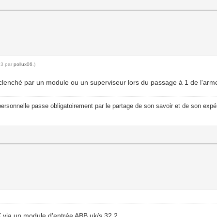
43 par
pollux06
.)
déclenché par un module ou un superviseur lors du passage à 1 de l'a
ersonnelle passe obligatoirement par le partage de son savoir et de son expér
X via un module d'entrée ABB uk/s 32.2.