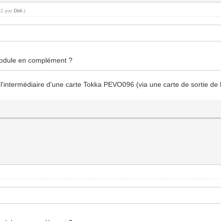
32 par
Didi
.)
 module en complément ?
intermédiaire d'une carte Tokka PEVO096 (via une carte de sortie de 