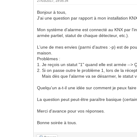
27/03/2017, 19:05:34
Bonjour à tous,
J'ai une question par rapport à mon installation K
Mon système d'alarme est connecté au KNX par l'int
armée partiel, statut de chaque détecteur, etc.).
L'une de mes envies (parmi d'autres :-p) est de p
maison.
Problèmes :
1. Je reçois un statut "1" quand elle est armée --> 
2. Si on passe outre le problème 1, lors de la récept
Mais dès que l'alarme va se désarmer, le statut va 
Quelqu'un a-t-il une idée sur comment je peux fair
La question peut peut-être paraître basique (certain
Merci d'avance pour vos réponses.
Bonne soirée à tous.