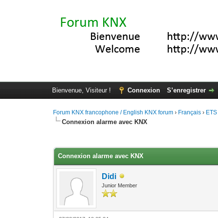
Bienvenue, Visiteur !
Connexion
S’enregistrer
Forum KNX francophone / English KNX forum
›
Français
›
ETS
Connexion alarme avec KNX
Moyenne : 0 (0 vote(s))
1
2
3
4
5
Connexion alarme avec KNX
Didi
Junior Member