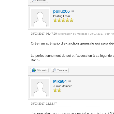
Trouver
pollux06
Posting Freak
28/03/2017, 06:47:20
(Modification du message : 28/03/2017, 06:47:
Créer un scénario d'extinction générale qui sera 
Le perfectionnement de soi et l'accession à sa légende p
Bach)
Site web
Trouver
Mika84
Junior Member
28/03/2017, 11:32:47
J'ai une alarme qui renvoie ces infos sur le bus KN