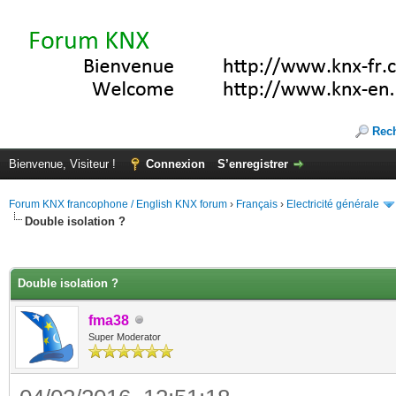
Rec
Bienvenue, Visiteur !
Connexion
S’enregistrer
Forum KNX francophone / English KNX forum
›
Français
›
Electricité générale
Double isolation ?
(s))
Double isolation ?
fma38
Super Moderator