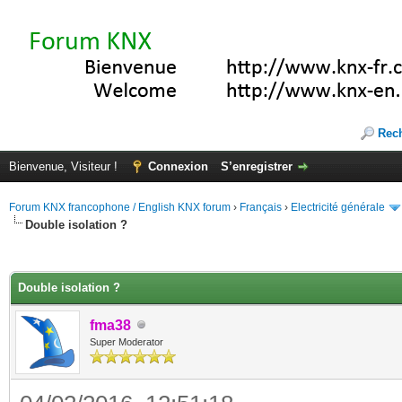
Rec
Bienvenue, Visiteur !
Connexion
S’enregistrer
Forum KNX francophone / English KNX forum
›
Français
›
Electricité générale
Double isolation ?
(s))
Double isolation ?
fma38
Super Moderator