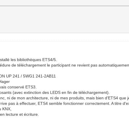
nstallé les bibliothèques ETS4/5.
océdure de téléchargement le participant ne revient pas automatiquemen
ION UP 241 / 5WG1 241-2AB11
 Hager
avais conservé ETS3.
sants (avec extinction des LEDS en fin de téléchargement).
c, ni de mon architecture, ni de mes produits, mais bien d’ETS4 que je
rive pas à effectuer, ETS4 semble fonctionner correctement. A titre d'
u KNX,
en lecture et écriture.