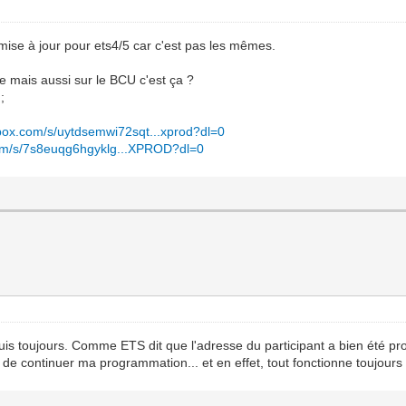
mise à jour pour ets4/5 car c'est pas les mêmes.
le mais aussi sur le BCU c'est ça ?
;
box.com/s/uytdsemwi72sqt...xprod?dl=0
om/s/7s8euqg6hgyklg...XPROD?dl=0
puis toujours. Comme ETS dit que l'adresse du participant a bien été pro
t de continuer ma programmation... et en effet, tout fonctionne toujours