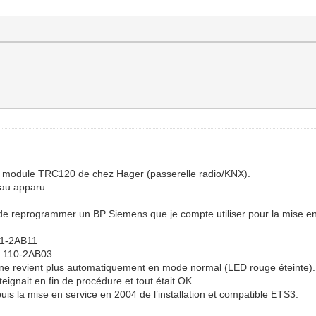
n du module TRC120 de chez Hager (passerelle radio/KNX).
eau apparu.
é de reprogrammer un BP Siemens que je compte utiliser pour la mise e
41-2AB11
1 110-2AB03
nt ne revient plus automatiquement en mode normal (LED rouge éteinte).
teignait en fin de procédure et tout était OK.
depuis la mise en service en 2004 de l’installation et compatible ETS3.