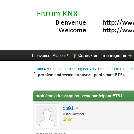
Bienvenue, Visiteur !
Connexion
S’enregistrer
Forum KNX francophone / English KNX forum
›
Français
›
ETS
probléme adressage nouveau participant ETS4
Moyenne : 3 (1 vote(s))
1
2
3
4
5
probléme adressage nouveau participant ETS4
cb91
Junior Member