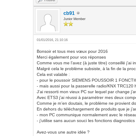
cb91
Junior Member
01/01/2016, 21:10:16
Bonsoir et tous mes vœux pour 2016
Merci également pour vos réponses
Comme vous me l’avez (à juste titre) conseillé j’ai i
Malgré cela le problème subsiste, à la fin de la pr
Cela est valable :
- pour le poussoir SIEMENS POUSSOIR 1 FONCT
- mais aussi pour la passerelle radio/KNX TRC120
J’ai ressorti mon vieux PC sur lequel par change j'
Avec ETS3 j’ai réussi à paramétrer mes deux compo
Comme je m’en doutais, le problème ne provient don
En dehors du téléchargement de produits que je j’ar
- mon PC communique normalement avec le résea
- j’utilise sans aucun souci les fonctions diagnostics 
Avez-vous une autre idée ?