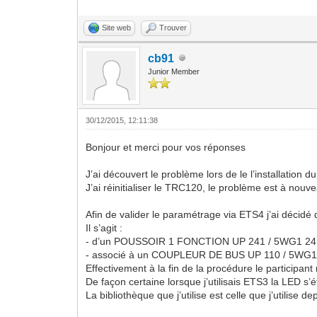
Site web
Trouver
cb91
Junior Member
30/12/2015, 12:11:38
Bonjour et merci pour vos réponses
J’ai découvert le problème lors de le l’installatio
J’ai réinitialiser le TRC120, le problème est à nouv
Afin de valider le paramétrage via ETS4 j’ai décid
Il s’agit :
- d’un POUSSOIR 1 FONCTION UP 241 / 5WG1 2
- associé à un COUPLEUR DE BUS UP 110 / 5WG
Effectivement à la fin de la procédure le participa
De façon certaine lorsque j’utilisais ETS3 la LED s’é
La bibliothèque que j’utilise est celle que j’utilise 