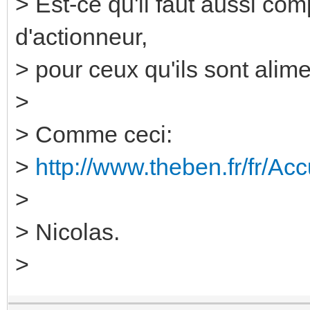
> Est-ce qu'il faut aussi co
d'actionneur,
> pour ceux qu'ils sont ali
>
> Comme ceci:
>
http://www.theben.fr/fr/Ac
>
> Nicolas.
>