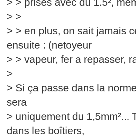
> > prises avec du 1.5², meme
> >
> > en plus, on sait jamais 
ensuite : (netoyeur
> > vapeur, fer a repasser, ra
>
> Si ça passe dans la norme,
sera
> uniquement du 1,5mm²... T
dans les boîtiers,