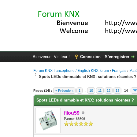
Bienvenue, Visiteur !
Connexion
S’enregistrer
Forum KNX francophone / English KNX forum
›
Français
›
Maté
Spots LEDs dimmable et KNX: solutions récentes ?
Moyenne : 5 (2 vote(s))
1
2
3
4
5
Pages (14) :
« Précédent
1
...
10
11
12
13
14
Spots LEDs dimmable et KNX: solutions récentes ?
filou59
Partner 66506