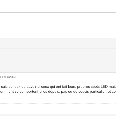
26 par
Zaryel
.)
e suis curieux de savoir si ceux qui ont fait leurs propres spots LED m
mment se comportent-elles depuis, pas eu de soucis particulier, et co