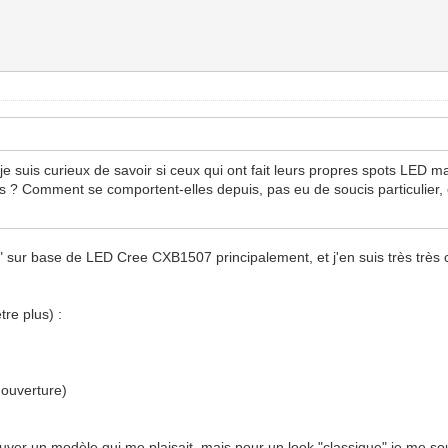
 je suis curieux de savoir si ceux qui ont fait leurs propres spots LED
? Comment se comportent-elles depuis, pas eu de soucis particulier, et
" sur base de LED Cree CXB1507 principalement, et j'en suis très très 
tre plus) :
'ouverture)
rouver un modèle qui me plaisait, mais pour un look "classique" je me 