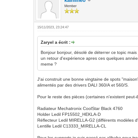
kalhimeo
Member
15/11/2023, 23:24:47
Zaryel a écrit :
Bonjour bonjour, désolé de déterrer ce topic mais
un retour d'expérience apres ces quelques années 
meme ?
J'ai construit une bonne vingtaine de spots "maison
alimentés par des drivers DALI 360/A et 560/S.
Pour le reste des pièces (certaines n'existent peut-ê
Radiateur Mechatronix CoolStar Black 4760
Holder Ledil FP15502_HEKLA-D
Réflecteur Ledil MIRELLA-G2 (différents modèles d
Lentille Ledil C13333_MIRELLA-CL
Pour les supports je suis passé par alibaba pour t