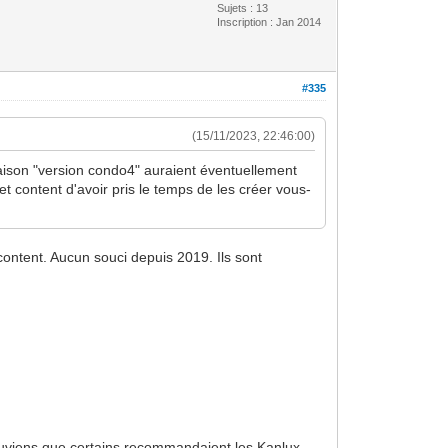
Sujets : 13
Inscription : Jan 2014
#335
(15/11/2023, 22:46:00)
 maison "version condo4" auraient éventuellement
 content d'avoir pris le temps de les créer vous-
content. Aucun souci depuis 2019. Ils sont
souviens que certains recommandaient les Kanlux