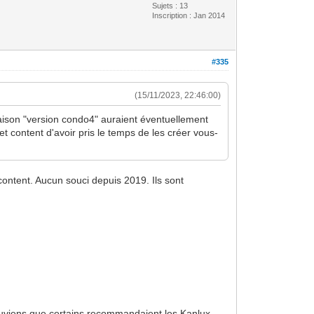
Sujets : 13
Inscription : Jan 2014
#335
(15/11/2023, 22:46:00)
 maison "version condo4" auraient éventuellement
 content d'avoir pris le temps de les créer vous-
content. Aucun souci depuis 2019. Ils sont
souviens que certains recommandaient les Kanlux