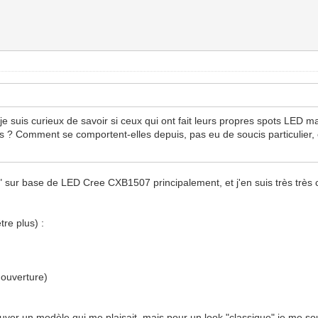
 je suis curieux de savoir si ceux qui ont fait leurs propres spots LED
? Comment se comportent-elles depuis, pas eu de soucis particulier, et
" sur base de LED Cree CXB1507 principalement, et j'en suis très très 
tre plus) :
'ouverture)
rouver un modèle qui me plaisait, mais pour un look "classique" je me 