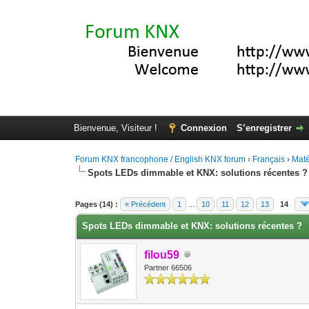
Bienvenue, Visiteur !
Connexion
S’enregistrer
Forum KNX francophone / English KNX forum
›
Français
›
Maté
Spots LEDs dimmable et KNX: solutions récentes ?
Moyenne : 5 (2 vote(s))
1
2
3
4
5
Pages (14) :
« Précédent
1
...
10
11
12
13
14
Spots LEDs dimmable et KNX: solutions récentes ?
filou59
Partner 66506