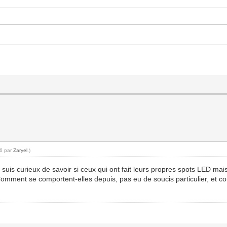
26 par
Zaryel
.)
e suis curieux de savoir si ceux qui ont fait leurs propres spots LED m
mment se comportent-elles depuis, pas eu de soucis particulier, et co