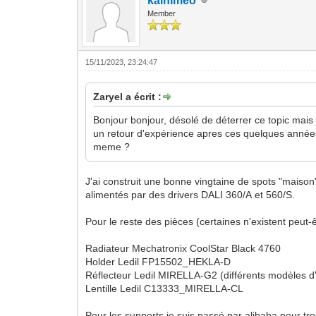
kalhimeo
Member
15/11/2023, 23:24:47
Zaryel a écrit :
Bonjour bonjour, désolé de déterrer ce topic mais
un retour d'expérience apres ces quelques années 
meme ?
J'ai construit une bonne vingtaine de spots "maison
alimentés par des drivers DALI 360/A et 560/S.
Pour le reste des pièces (certaines n'existent peut-ê
Radiateur Mechatronix CoolStar Black 4760
Holder Ledil FP15502_HEKLA-D
Réflecteur Ledil MIRELLA-G2 (différents modèles d
Lentille Ledil C13333_MIRELLA-CL
Pour les supports je suis passé par alibaba pour t