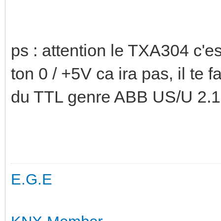
ps : attention le TXA304 c'e
ton 0 / +5V ca ira pas, il t
du TTL genre ABB US/U 2.1
E.G.E