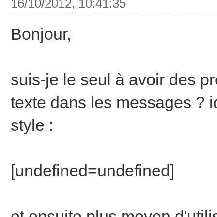
16/10/2012, 10:41:35
Bonjour,
suis-je le seul à avoir des 
texte dans les messages ? id
style :
[undefined=undefined]
et ensuite plus moyen d'util