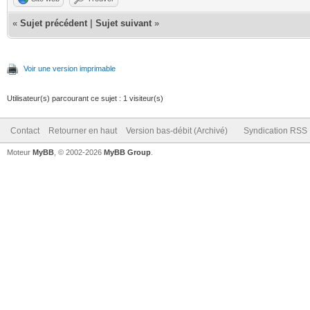
«
Sujet précédent
|
Sujet suivant
»
Voir une version imprimable
Utilisateur(s) parcourant ce sujet : 1 visiteur(s)
Contact
Retourner en haut
Version bas-débit (Archivé)
Syndication RSS
Moteur
MyBB
, © 2002-2026
MyBB Group
.