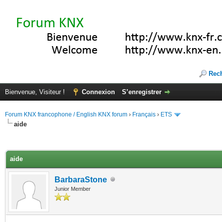
Rec
Bienvenue, Visiteur !
Connexion
S’enregistrer
Forum KNX francophone / English KNX forum
›
Français
›
ETS
aide
(s))
aide
BarbaraStone
Junior Member