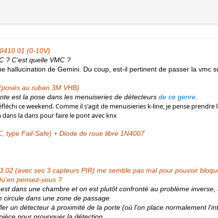
-0410.01 (0-10V)
C ? C'est quelle VMC ?
ne hallucination de Gemini. Du coup, est-il pertinent de passer la vmc 
1 (posés au ruban 3M VHB)
ente est la pose dans les menuiseries de détecteurs
de ce genre
.
 réfléchi ce weekend. Comme il s'agit de menuisieries k-line, je pense prendre
a dans la dans pour faire le pont avec knx
, type Fail-Safe) + Diode de roue libre 1N4007
02 (avec ses 3 capteurs PIR) me semble pas mal pour pouvoir bloquer
 Qu'en pensez-vous ?
 est dans une chambre et on est plutôt confronté au problème inverse, 
on circule dans une zone de passage.
ler un détecteur à proximité de la porte (où l'on place normalement l'in
 pièce pour provoquer la détection.