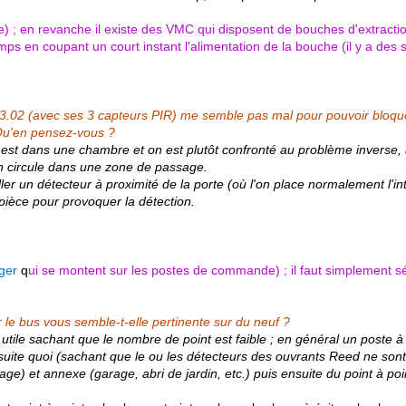
; en revanche il existe des VMC qui disposent de bouches d'extractio
ps en coupant un court instant l'alimentation de la bouche (il y a des
02 (avec ses 3 capteurs PIR) me semble pas mal pour pouvoir bloquer
 Qu'en pensez-vous ?
 est dans une chambre et on est plutôt confronté au problème inverse, 
on circule dans une zone de passage.
ler un détecteur à proximité de la porte (où l'on place normalement l'in
 pièce pour provoquer la détection.
eger
q
ui se montent sur les postes de commande) ; il faut simplement sé
ur le bus vous semble-t-elle pertinente sur du neuf ?
tile sachant que le nombre de point est faible ; en général un poste à
ite quoi (sachant que le ou les détecteurs des ouvrants Reed ne sont
tage) et annexe (garage, abri de jardin, etc.) puis ensuite du point à po