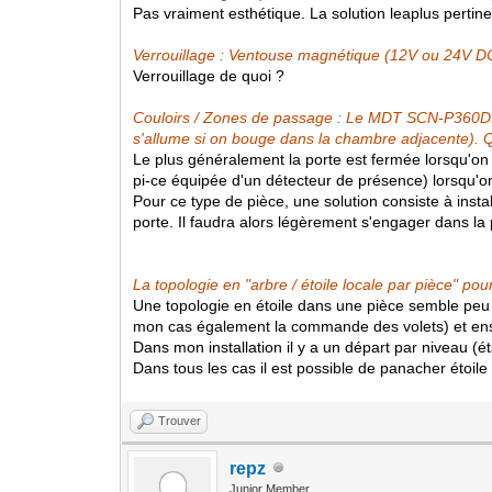
Pas vraiment esthétique. La solution leaplus pertin
Verrouillage : Ventouse magnétique (12V ou 24V DC
Verrouillage de quoi ?
Couloirs / Zones de passage : Le MDT SCN-P360D3.
s'allume si on bouge dans la chambre adjacente).
Le plus généralement la porte est fermée lorsqu'on
pi-ce équipée d'un détecteur de présence) lorsqu'
Pour ce type de pièce, une solution consiste à instal
porte. Il faudra alors légèrement s'engager dans la
La topologie en "arbre / étoile locale par pièce" pou
Une topologie en étoile dans une pièce semble peu u
mon cas également la commande des volets) et ensu
Dans mon installation il y a un départ par niveau (é
Dans tous les cas il est possible de panacher étoile 
Trouver
repz
Junior Member