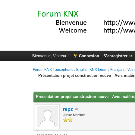
Bienvenue, Visiteur !
Connexion
S’enregistrer
Forum KNX francophone / English KNX forum
›
Français
›
Vos 
Présentation projet construction neuve - Avis maté
Moyenne : 0 (0 vote(s))
1
2
3
4
5
Présentation projet construction neuve - Avis matér
repz
Junior Member