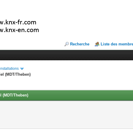
Recherche
Liste des membr
installations
riel (MDT/Theben)
iel (MDT/Theben)