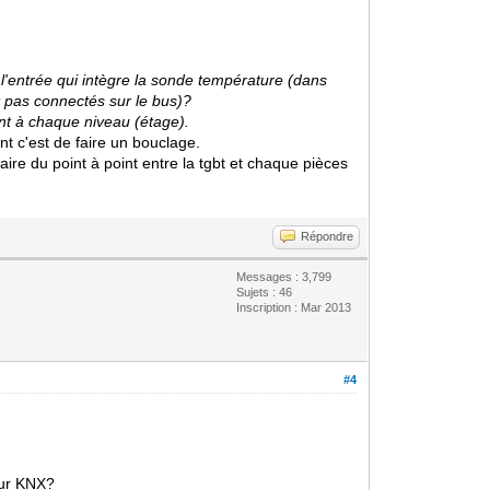
 l'entrée qui intègre la sonde température (dans
 pas connectés sur le bus)?
int à chaque niveau (étage).
nt c'est de faire un bouclage.
aire du point à point entre la tgbt et chaque pièces
Répondre
Messages : 3,799
Sujets : 46
Inscription : Mar 2013
#4
sur KNX?