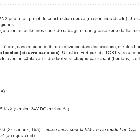
 KNX pour mon projet de construction neuve (maison individuelle). J'
ogiques.
nfiguration actuelle, mes choix de câblage et une grosse zone de flou 
n étoile, sans aucune boîte de dérivation dans les cloisons, sur des bo
s locales (pieuvre par pièce)
. Un câble vert part du TGBT vers une bo
étoile avec un câble vert individuel vers chaque participant (boutons, 
mA)
S KNX (version 24V DC envisagée)
03 (24 canaux, 16A) –
utilisé aussi pour la VMC via le mode Fan Coil
02 (ou équivalent)