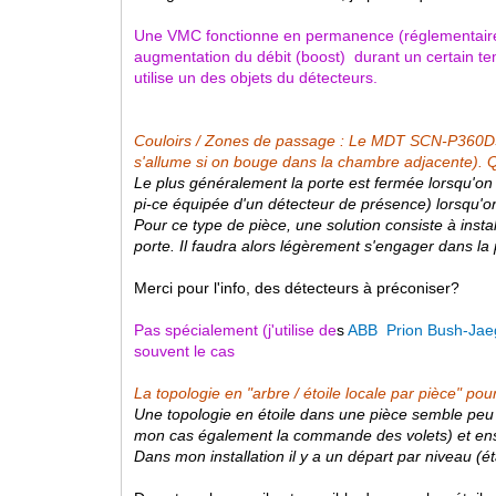
Une VMC fonctionne en permanence (réglementaire) 
augmentation du débit (boost) durant un certain tem
utilise un des objets du détecteurs.
Couloirs / Zones de passage : Le MDT SCN-P360D3.
s'allume si on bouge dans la chambre adjacente).
Le plus généralement la porte est fermée lorsqu'on
pi-ce équipée d'un détecteur de présence) lorsqu'
Pour ce type de pièce, une solution consiste à instal
porte. Il faudra alors légèrement s'engager dans la
Merci pour l'info, des détecteurs à préconiser?
Pas spécialement (j'utilise de
s
ABB Prion Bush-Ja
souvent le cas
La topologie en "arbre / étoile locale par pièce" po
Une topologie en étoile dans une pièce semble peu u
mon cas également la commande des volets) et ensu
Dans mon installation il y a un départ par niveau (é