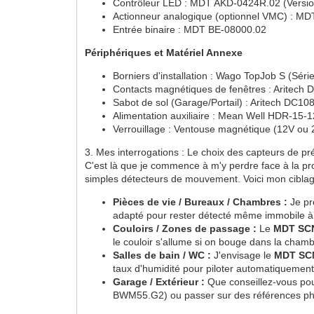
Contrôleur LED : MDT AKD-0424R.02 (Version
Actionneur analogique (optionnel VMC) : M
Entrée binaire : MDT BE-08000.02
Périphériques et Matériel Annexe
Borniers d'installation : Wago TopJob S (Sér
Contacts magnétiques de fenêtres : Aritech
Sabot de sol (Garage/Portail) : Aritech DC10
Alimentation auxiliaire : Mean Well HDR-15-
Verrouillage : Ventouse magnétique (12V ou
3. Mes interrogations : Le choix des capteurs de p
C'est là que je commence à m'y perdre face à la p
simples détecteurs de mouvement. Voici mon ciblag
Pièces de vie / Bureaux / Chambres :
Je pr
adapté pour rester détecté même immobile à
Couloirs / Zones de passage :
Le
MDT SC
le couloir s'allume si on bouge dans la cha
Salles de bain / WC :
J'envisage le
MDT SC
taux d'humidité pour piloter automatiquement
Garage / Extérieur :
Que conseillez-vous pour
BWM55.G2) ou passer sur des références phar