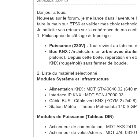
26/06/2026, 22:44:08
Bonjour à tous,
Nouveau sur le forum, je me lance dans l'aventure
faire la main sur ETS6 et valider mes choix technol
Je sollicite vos retours sur la cohérence de ma co
1. Philosophie de câblage & Topologie
Puissance (230V) :
Tout revient au tableau e
Bus KNX :
Architecture en
arbre avec étoile
plafond). Depuis cette boîte, répartition en 
KNX (rouge/noir) sans fermer de boucle.
2. Liste du matériel sélectionné
Modules Système et Infrastructure
Alimentation KNX : MDT STV-0640.02 (640 
Interface IP KNX : MDT SCN-IP000.03
Câble BUS : Câble vert KNX (YCYM 2x2x0.8)
Station Météo : Theben Meteodata 140 S GP
Modules de Puissance (Tableau DIN)
Actionneur de commutation : MDT AKS-2416.
Actionneur de volets/stores : MDT JAL-0810.