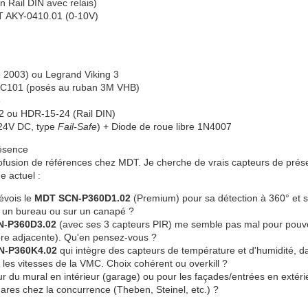
 Rail DIN avec relais)
DT AKY-0410.01 (0-10V)
ie 2003) ou Legrand Viking 3
 DC101 (posés au ruban 3M VHB)
8
12 ou HDR-15-24 (Rail DIN)
 24V DC, type
Fail-Safe
) + Diode de roue libre 1N4007
résence
rofusion de références chez MDT. Je cherche de vrais capteurs de pré
e actuel :
évois le
MDT SCN-P360D1.02
(Premium) pour sa détection à 360° et sa
 un bureau ou sur un canapé ?
N-P360D3.02
(avec ses 3 capteurs PIR) me semble pas mal pour pouvo
mbre adjacente). Qu'en pensez-vous ?
N-P360K4.02
qui intègre des capteurs de température et d'humidité, da
 les vitesses de la VMC. Choix cohérent ou overkill ?
 du mural en intérieur (garage) ou pour les façades/entrées en extéri
es chez la concurrence (Theben, Steinel, etc.) ?