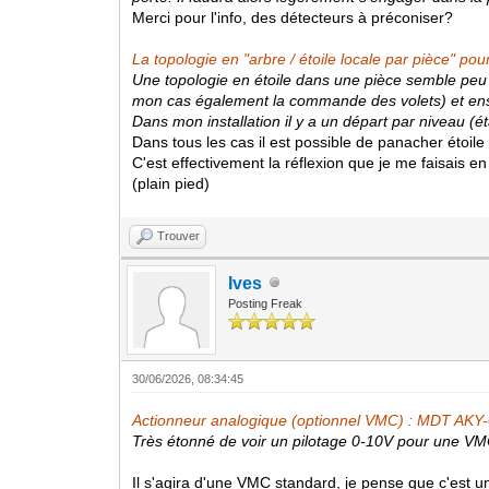
Merci pour l'info, des détecteurs à préconiser?
La topologie en "arbre / étoile locale par pièce" po
Une topologie en étoile dans une pièce semble peu u
mon cas également la commande des volets) et ensu
Dans mon installation il y a un départ par niveau (é
Dans tous les cas il est possible de panacher étoile 
C'est effectivement la réflexion que je me faisais en
(plain pied)
Trouver
Ives
Posting Freak
30/06/2026, 08:34:45
Actionneur analogique (optionnel VMC) : MDT AKY
Très étonné de voir un pilotage 0-10V pour une VM
Il s'agira d'une VMC standard, je pense que c'est u