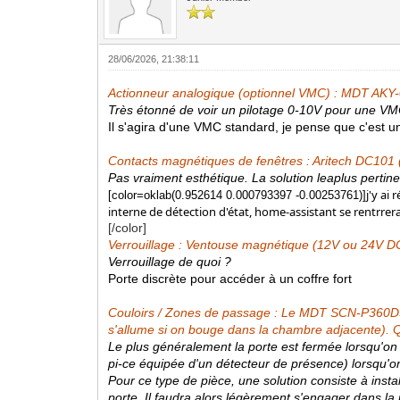
28/06/2026, 21:38:11
Actionneur analogique (optionnel VMC) : MDT AKY
Très étonné de voir un pilotage 0-10V pour une VM
Il s'agira d'une VMC standard, je pense que c'est u
Contacts magnétiques de fenêtres : Aritech DC10
Pas vraiment esthétique. La solution leaplus pertin
j'y ai
[color=oklab(0.952614 0.000793397 -0.00253761)]
interne de détection d'état, home-assistant se rentrrer
[/color]
Verrouillage : Ventouse magnétique (12V ou 24V DC
Verrouillage de quoi ?
Porte discrète pour accéder à un coffre fort
Couloirs / Zones de passage : Le MDT SCN-P360D3.
s'allume si on bouge dans la chambre adjacente).
Le plus généralement la porte est fermée lorsqu'on
pi-ce équipée d'un détecteur de présence) lorsqu'
Pour ce type de pièce, une solution consiste à instal
porte. Il faudra alors légèrement s'engager dans la