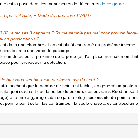
ente est la pose dans les menuiseries de détecteurs
de ce genre
, type Fail-Safe) + Diode de roue libre 1N4007
02 (avec ses 3 capteurs PIR) me semble pas mal pour pouvoir bloquer
 Qu'en pensez-vous ?
 est dans une chambre et on est plutôt confronté au problème inverse, 
on circule dans une zone de passage.
ler un détecteur à proximité de la porte (où l'on place normalement l'in
 pièce pour provoquer la détection.
r le bus vous semble-t-elle pe
rtinente sur du neuf ?
tile sachant que le nombre de point est faible ; en général un poste à
ite quoi (sachant que le ou les détecteurs des ouvrants Reed ne sont
tage) et annexe (garage, abri de jardin, etc.) puis ensuite du point à po
et point à point selon les contraintes ; la seule chose à éviter absolum