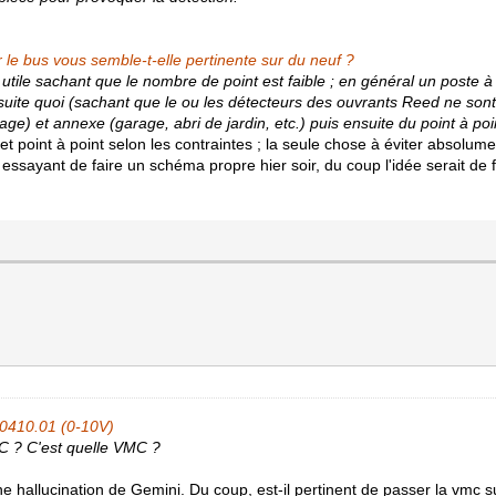
ur le bus vous semble-t-elle pertinente sur du neuf ?
tile sachant que le nombre de point est faible ; en général un poste à
ite quoi (sachant que le ou les détecteurs des ouvrants Reed ne sont
tage) et annexe (garage, abri de jardin, etc.) puis ensuite du point à po
et point à point selon les contraintes ; la seule chose à éviter absolume
 essayant de faire un schéma propre hier soir, du coup l'idée serait de f
-0410.01 (0-10V)
C ? C'est quelle VMC ?
ne hallucination de Gemini. Du coup, est-il pertinent de passer la vmc 