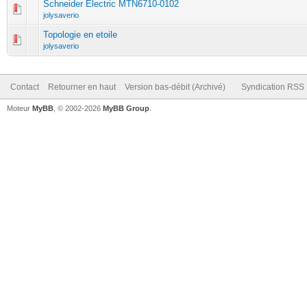
Schneider Electric MTN6710-0102
jolysaverio
Topologie en etoile
jolysaverio
Contact
Retourner en haut
Version bas-débit (Archivé)
Syndication RSS
Moteur
MyBB
, © 2002-2026
MyBB Group
.