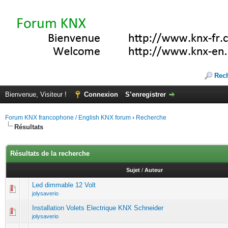
Rec
Bienvenue, Visiteur !
Connexion
S’enregistrer
Forum KNX francophone / English KNX forum
›
Recherche
Résultats
Résultats de la recherche
Sujet
/
Auteur
Led dimmable 12 Volt
jolysaverio
Installation Volets Electrique KNX Schneider
jolysaverio