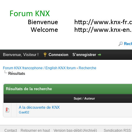
Rec
Bienvenue, Visiteur !
Connexion
S’enregistrer
Forum KNX francophone / English KNX forum
›
Recherche
Résultats
Résultats de la recherche
Sujet
/
Auteur
A la découverte de KNX
Gael02
Contact
Retourner en haut
Version bas-débit (Archivé)
Syndication RSS