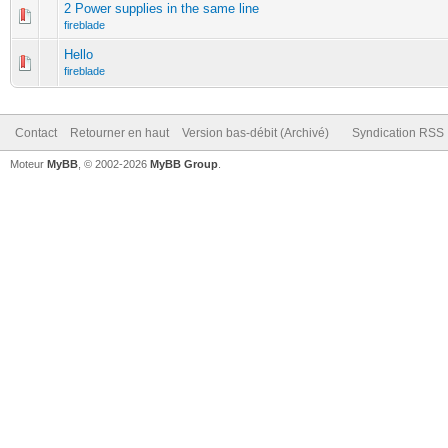
2 Power supplies in the same line
fireblade
Hello
fireblade
Contact
Retourner en haut
Version bas-débit (Archivé)
Syndication RSS
Moteur
MyBB
, © 2002-2026
MyBB Group
.