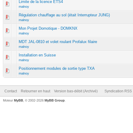
Limite de la licence ETS4
malnoy
Régulation chauffage au sol (était Interrupteur JUNG)
malnoy
Mon Projet Domotique - DOMKNX
malnoy
MDT JAL-0810 et volet roulant Profalux filaire
malnoy
Installation en Suisse
malnoy
Positionnement modules de sortie type TXA
malnoy
Contact
Retourner en haut
Version bas-débit (Archivé)
Syndication RSS
Moteur
MyBB
, © 2002-2026
MyBB Group
.