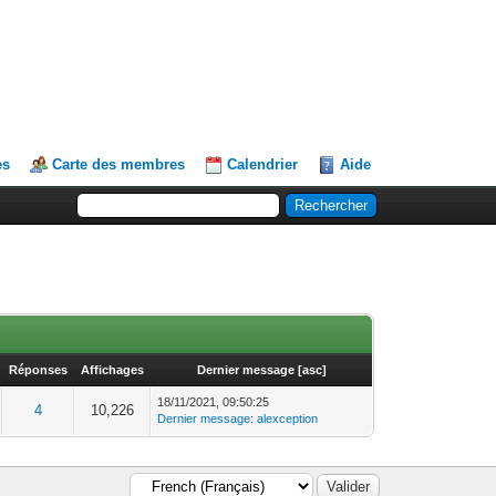
es
Carte des membres
Calendrier
Aide
Réponses
Affichages
Dernier message
[
asc
]
18/11/2021, 09:50:25
4
10,226
Dernier message
:
alexception