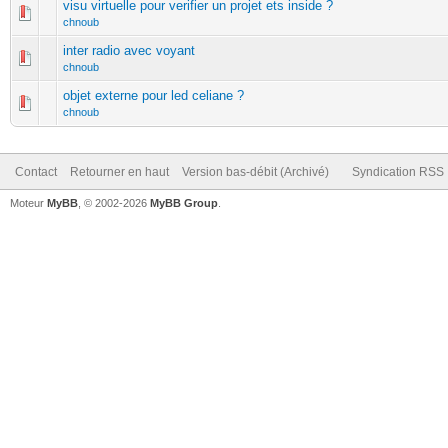
visu virtuelle pour verifier un projet ets inside ?
chnoub
inter radio avec voyant
chnoub
objet externe pour led celiane ?
chnoub
Contact
Retourner en haut
Version bas-débit (Archivé)
Syndication RSS
Moteur
MyBB
, © 2002-2026
MyBB Group
.