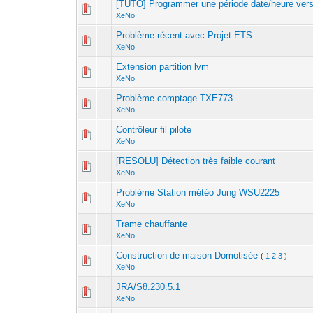
[TUTO] Programmer une période date/heure ver
XeNo
Problème récent avec Projet ETS
XeNo
Extension partition lvm
XeNo
Problème comptage TXE773
XeNo
Contrôleur fil pilote
XeNo
[RESOLU] Détection très faible courant
XeNo
Problème Station météo Jung WSU2225
XeNo
Trame chauffante
XeNo
Construction de maison Domotisée
(
1
2
3
)
XeNo
JRA/S8.230.5.1
XeNo