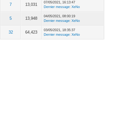
07/05/2021, 16:13:47
7
13,031
Dernier message
:
XeNo
04/05/2021, 08:00:19
5
13,948
Dernier message
:
XeNo
03/05/2021, 18:35:37
32
64,423
Dernier message
:
XeNo
09/04/2021, 11:30:55
4
10,440
Dernier message
:
Scorpio5
17/03/2021, 23:31:50
0
4,634
Dernier message
:
XeNo
11/03/2021, 21:49:33
26
53,325
Dernier message
:
geoninja
03/03/2021, 20:40:46
22
37,516
Dernier message
:
fabric24
16/12/2020, 20:29:38
8
16,440
Dernier message
:
XeNo
20/07/2020, 16:08:57
1
7,728
Dernier message
:
Dibou
07/07/2020, 21:59:40
4
15,049
Dernier message
:
distrikt26