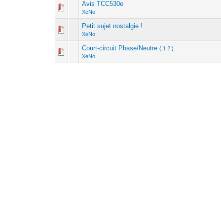
Avis TCC530e
XeNo
Petit sujet nostalgie !
XeNo
Court-circuit Phase/Neutre
(
1
2
)
XeNo
[Résolu]Theben DME 2T + ABA S1.2.1 - Variation
XeNo
[Vendu] TE370
XeNo
Home Assistant - Meilleure interface
(
1
2
)
XeNo
Capteur 0-10V pour thermostat ?
XeNo
Config Crepuscule VR
XeNo
Chauffage electrique carrelage
XeNo
Hauteur Tableau Elec
XeNo