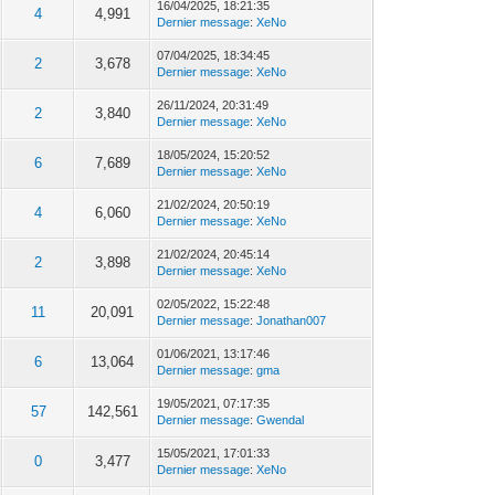
16/04/2025, 18:21:35
4
4,991
Dernier message
:
XeNo
07/04/2025, 18:34:45
2
3,678
Dernier message
:
XeNo
26/11/2024, 20:31:49
2
3,840
Dernier message
:
XeNo
18/05/2024, 15:20:52
6
7,689
Dernier message
:
XeNo
21/02/2024, 20:50:19
4
6,060
Dernier message
:
XeNo
21/02/2024, 20:45:14
2
3,898
Dernier message
:
XeNo
02/05/2022, 15:22:48
11
20,091
Dernier message
:
Jonathan007
01/06/2021, 13:17:46
6
13,064
Dernier message
:
gma
19/05/2021, 07:17:35
57
142,561
Dernier message
:
Gwendal
15/05/2021, 17:01:33
0
3,477
Dernier message
:
XeNo