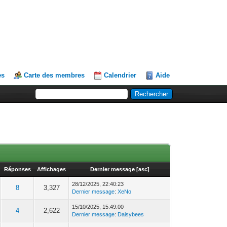
es
Carte des membres
Calendrier
Aide
Réponses
Affichages
Dernier message
[
asc
]
28/12/2025, 22:40:23
8
3,327
Dernier message
:
XeNo
15/10/2025, 15:49:00
4
2,622
Dernier message
:
Daisybees