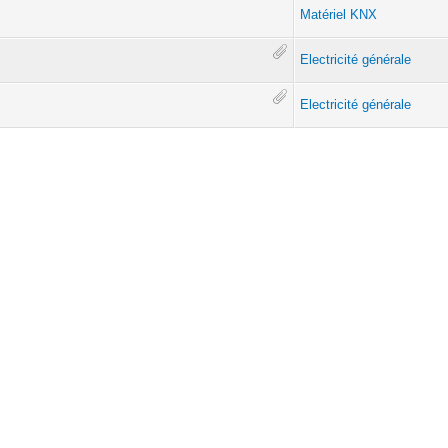
Matériel KNX
Electricité générale
Electricité générale
 en fonction de l'heure
ETS
Petites annonces /
Buying-selling
Home Assistant
Divers KNX
ETS
Electricité générale
Electricité générale