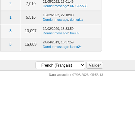
21/05/2022, 13:01:46
2
7,019
Dernier message
:
KNX265536
16/02/2022, 22:18:00
1
5,516
Dernier message
:
domotiqa
12/02/2020, 18:33:59
3
10,097
Dernier message
:
filou59
24/04/2019, 16:37:59
5
15,609
Dernier message
:
fabric24
Date actuelle :
07/08/2026, 05:53:13