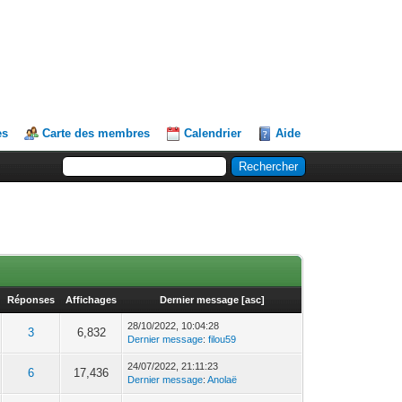
es
Carte des membres
Calendrier
Aide
Réponses
Affichages
Dernier message
[
asc
]
28/10/2022, 10:04:28
3
6,832
Dernier message
:
filou59
24/07/2022, 21:11:23
6
17,436
Dernier message
:
Anolaë