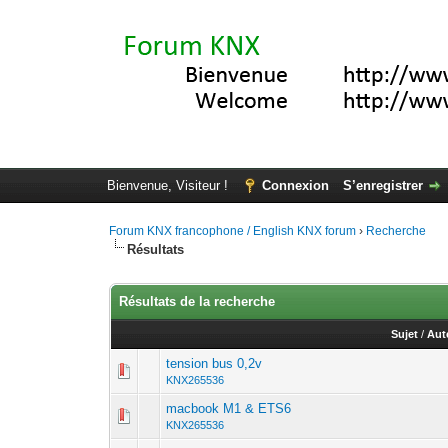
Bienvenue, Visiteur !
Connexion
S’enregistrer
Forum KNX francophone / English KNX forum
›
Recherche
Résultats
Résultats de la recherche
Sujet
/
Aut
tension bus 0,2v
KNX265536
macbook M1 & ETS6
KNX265536