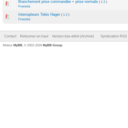
Branchement prise commandée + prise normale
(
1
2
)
Freeskiz
Interrupteurs Tebis Hager
(
1
2
)
Freeskiz
Contact
Retourner en haut
Version bas-débit (Archivé)
Syndication RSS
Moteur
MyBB
, © 2002-2026
MyBB Group
.