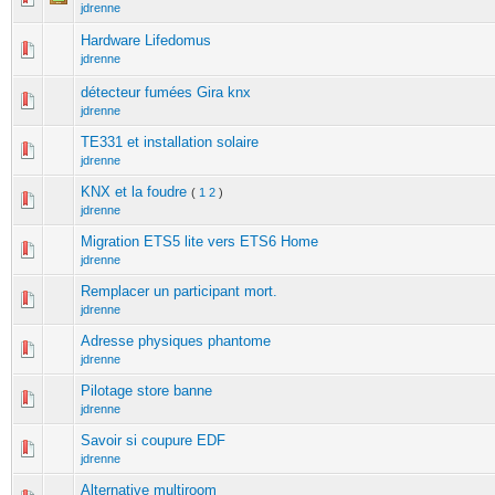
jdrenne
Hardware Lifedomus
jdrenne
détecteur fumées Gira knx
jdrenne
TE331 et installation solaire
jdrenne
KNX et la foudre
(
1
2
)
jdrenne
Migration ETS5 lite vers ETS6 Home
jdrenne
Remplacer un participant mort.
jdrenne
Adresse physiques phantome
jdrenne
Pilotage store banne
jdrenne
Savoir si coupure EDF
jdrenne
Alternative multiroom