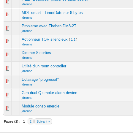
jdrenne
MDT smart : Time/Date sur 8 bytes
jdrenne
Probleme avec Theben DM8-2T
jdrenne
Actionneur TOR silencieux
(
1
2
)
jdrenne
Dimmer 8 sorties
jdrenne
Utilité d'un room controller
jdrenne
Eclairage "progressif"
jdrenne
Gira dual Q smoke alarm device
jdrenne
Module conso energie
jdrenne
Pages (2) :
1
2
Suivant »