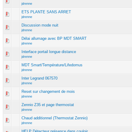
jdrenne
ETS PLANTE SANS ARRET
jdrenne
Discussion mode nuit
jdrenne
Délai allumage avec BP MDT SMART
jdrenne
Interface portail longue distance
jdrenne
MDT Smart/Température/Lifedomus
jdrenne
Inter Legrand 067570
jdrenne
Reset sur changement de mois
jdrenne
Zennio Z35 et page thermostat
jdrenne
Chaud additionnel (Thermostat Zennio)
jdrenne
HELP Détecteur présence dans couloir