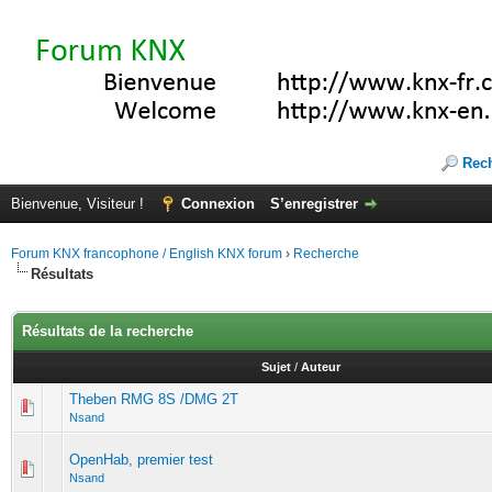
Rec
Bienvenue, Visiteur !
Connexion
S’enregistrer
Forum KNX francophone / English KNX forum
›
Recherche
Résultats
Résultats de la recherche
Sujet
/
Auteur
Theben RMG 8S /DMG 2T
Nsand
OpenHab, premier test
Nsand