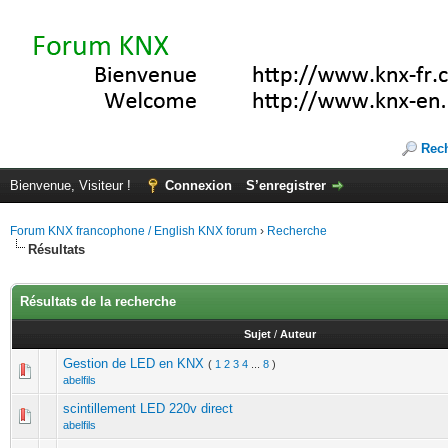
Rec
Bienvenue, Visiteur !
Connexion
S’enregistrer
Forum KNX francophone / English KNX forum
›
Recherche
Résultats
Résultats de la recherche
Sujet
/
Auteur
Gestion de LED en KNX
(
1
2
3
4
...
8
)
abelfils
scintillement LED 220v direct
abelfils