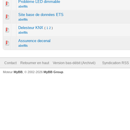
Problème LED dimmable
abelfils
Site base de données ETS
abelfils
Delesteur KNX
(
1
2
)
abelfils
Assurence decenal
abelfils
Contact
Retourner en haut
Version bas-débit (Archivé)
Syndication RSS
Moteur
MyBB
, © 2002-2026
MyBB Group
.