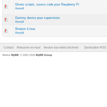
Divers scripts, source code pour Raspberry Pi
RemyB
Dummy device pour supervision
RemyB
Bonjour à tous
RemyB
Contact
Retourner en haut
Version bas-débit (Archivé)
Syndication RSS
Moteur
MyBB
, © 2002-2026
MyBB Group
.