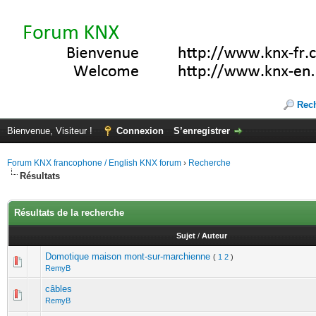
Rec
Bienvenue, Visiteur !
Connexion
S’enregistrer
Forum KNX francophone / English KNX forum
›
Recherche
Résultats
Résultats de la recherche
Sujet
/
Auteur
Domotique maison mont-sur-marchienne
(
1
2
)
RemyB
câbles
RemyB