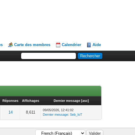
es
Carte des membres
Calendrier
Aide
Réponses
Affichages
Dernier message
[
asc
]
09/05/2026, 12:41:02
14
8,611
Dernier message
:
Seb_IoT