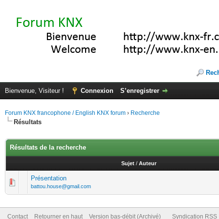
Rec
Bienvenue, Visiteur !
Connexion
S’enregistrer
Forum KNX francophone / English KNX forum
›
Recherche
Résultats
Résultats de la recherche
Sujet
/
Auteur
Présentation
battou.house@gmail.com
Contact
Retourner en haut
Version bas-débit (Archivé)
Syndication RSS