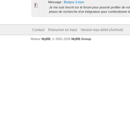
Message :
Bonjour à tous
Je me suis inscrit sur le forum pour pouvoir profiter de 
phase de recherche d'un intégrateur pour confectionner l
Contact
Retourner en haut
Version bas-débit (Archivé)
Moteur
MyBB
, © 2002-2026
MyBB Group
.