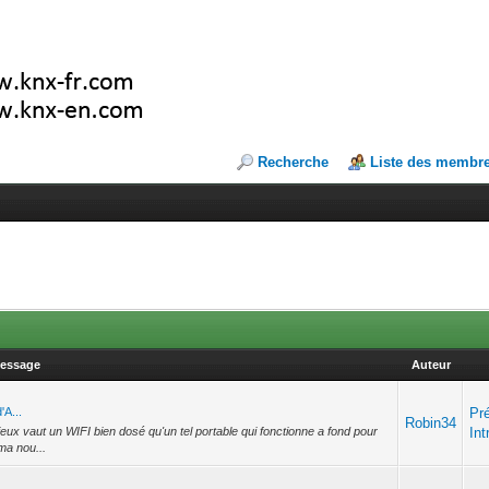
Recherche
Liste des membr
essage
Auteur
'A...
Pr
Robin34
mieux vaut un WIFI bien dosé qu'un tel portable qui fonctionne a fond pour
Int
ma nou...