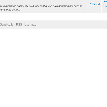
Pr
Robin34
votre expérience autour du KNX, sachant que je suis actuellement dans la
Int
e système de m...
Syndication RSS
Usermap