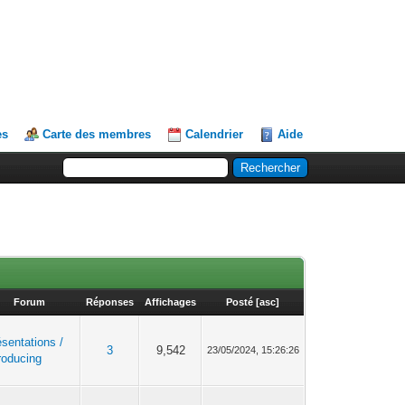
es
Carte des membres
Calendrier
Aide
Forum
Réponses
Affichages
Posté
[
asc
]
ésentations /
3
9,542
23/05/2024, 15:26:26
roducing