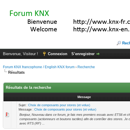
Rec
Bienvenue, Visiteur !
Connexion
S’enregistrer
Forum KNX francophone / English KNX forum
›
Recherche
Résultats
Résultats de la recherche
Message
Sujet :
Choix de composants pour stores (et velux)
Message :
Choix de composants pour stores (et velux)
Bonjour, Nouveau dans ce forum, je fais mes premiers essais avec ETS6 et c
composants (actionneurs et boutons tactiles) afin de contrôler des stores. Je
avec RTS (RF) ...