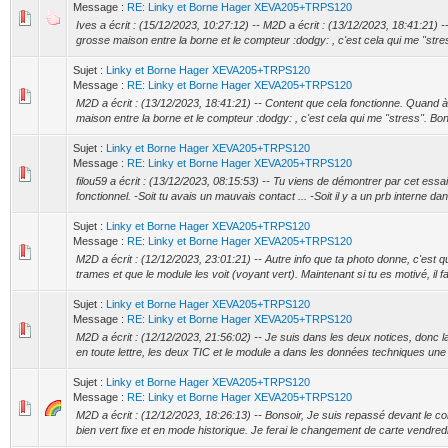
Message :
RE: Linky et Borne Hager XEVA205+TRPS120
Ives a écrit : (15/12/2023, 10:27:12) -- M2D a écrit : (13/12/2023, 18:41:21)
grosse maison entre la borne et le compteur :dodgy: , c'est cela qui me "stress
Sujet :
Linky et Borne Hager XEVA205+TRPS120
Message :
RE: Linky et Borne Hager XEVA205+TRPS120
M2D a écrit : (13/12/2023, 18:41:21) -- Content que cela fonctionne. Quand 
maison entre la borne et le compteur :dodgy: , c'est cela qui me "stress". Bon
Sujet :
Linky et Borne Hager XEVA205+TRPS120
Message :
RE: Linky et Borne Hager XEVA205+TRPS120
filou59 a écrit : (13/12/2023, 08:15:53) -- Tu viens de démontrer par cet essa
fonctionnel. -Soit tu avais un mauvais contact ... -Soit il y a un prb interne da
Sujet :
Linky et Borne Hager XEVA205+TRPS120
Message :
RE: Linky et Borne Hager XEVA205+TRPS120
M2D a écrit : (12/12/2023, 23:01:21) -- Autre info que ta photo donne, c'est qu
trames et que le module les voit (voyant vert). Maintenant si tu es motivé, il fa
Sujet :
Linky et Borne Hager XEVA205+TRPS120
Message :
RE: Linky et Borne Hager XEVA205+TRPS120
M2D a écrit : (12/12/2023, 21:56:02) -- Je suis dans les deux notices, donc la 
en toute lettre, les deux TIC et le module a dans les données techniques une li
Sujet :
Linky et Borne Hager XEVA205+TRPS120
Message :
RE: Linky et Borne Hager XEVA205+TRPS120
M2D a écrit : (12/12/2023, 18:26:13) -- Bonsoir, Je suis repassé devant le co
bien vert fixe et en mode historique. Je ferai le changement de carte vendredi