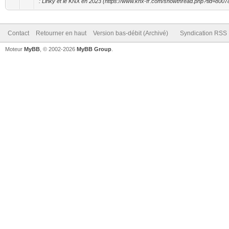
: Linky et le KNX en 2023 (https://www.knx-fr.com/showthread.php?tid=8007
Contact
Retourner en haut
Version bas-débit (Archivé)
Syndication RSS
Moteur
MyBB
, © 2002-2026
MyBB Group
.