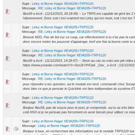
Sujet :
Linky et Borne Hager XEVA205+TRPS120
Message :
RE: Linky et Borne Hager XEVA205+TRPS120
filou59 a écrit : (12/12/2023, 00:18:49) -- Le TRPS est capable de géré les 2
l'abonnement. Donc soit c'est vraiment ton Linky qui est muet, soit c'est ton T
Sujet :
Linky et Borne Hager XEVA205+TRPS120
Message :
RE: Linky et Borne Hager XEVA205+TRPS120
Bonsoir M2D, Pas de bol sur ce coup, car effectivement si tu n'as pas la car
donc encore moins les poussoir d'appairage, bref une fois la bonne carte tu a
Sujet :
Linky et Borne Hager XEVA205+TRPS120
Message :
RE: Linky et Borne Hager XEVA205+TRPS120
filou59 a écrit : (11/12/2023, 14:28:47) -- Sinon au cas ou voici une ptit video po
https://www.youtube.com/watch?v=3oz2kYIHOpk _Dav_ a écrit : (11/12/2023, 
Sujet :
Linky et Borne Hager XEVA205+TRPS120
Message :
RE: Linky et Borne Hager XEVA205+TRPS120
pour répondre a tes question, oui le module est neuf, commandé chez Sonep
donc bien ce que je pensais le Quicklink est bien indépendant du système ETS
Sujet :
Linky et Borne Hager XEVA205+TRPS120
Message :
RE: Linky et Borne Hager XEVA205+TRPS120
Bonjour filou59, pas de soucis pour le post, je comprends. oui tu as très bien 
coté KNX et je ne pensais pas forcement en avoir besoin pour utiliser ce modu
Sujet :
Linky et Borne Hager XEVA205+TRPS120
Message :
Linky et Borne Hager XEVA205+TRPS120
Bonjour à tous, en recherchant des informations sur le module TRPS120 sur l