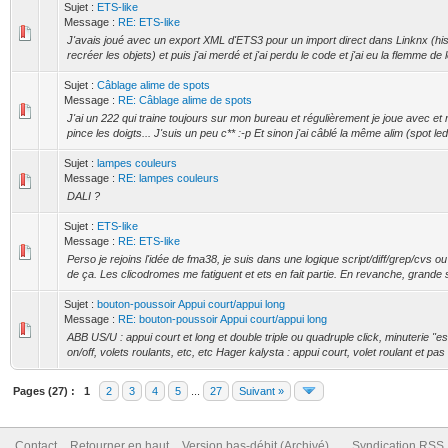
Sujet :
ETS-like
Message :
RE: ETS-like
J'avais joué avec un export XML d'ETS3 pour un import direct dans Linknx (his
recréer les objets) et puis j'ai merdé et j'ai perdu le code et j'ai eu la flemme de l
Sujet :
Câblage alime de spots
Message :
RE: Câblage alime de spots
J'ai un 222 qui traine toujours sur mon bureau et régulièrement je joue avec et
pince les doigts... J'suis un peu c** :-p Et sinon j'ai câblé la même alim (spot led 
Sujet :
lampes couleurs
Message :
RE: lampes couleurs
DALI ?
Sujet :
ETS-like
Message :
RE: ETS-like
Perso je rejoins l'idée de fma38, je suis dans une logique script/diff/grep/cvs ou a
de ça. Les clicodromes me fatiguent et ets en fait partie. En revanche, grande sta
Sujet :
bouton-poussoir Appui court/appui long
Message :
RE: bouton-poussoir Appui court/appui long
ABB US/U : appui court et long et double triple ou quadruple click, minuterie "es
on/off, volets roulants, etc, etc Hager kalysta : appui court, volet roulant et pas
Pages (27) :
1
2
3
4
5
...
27
Suivant »
Contact
Retourner en haut
Version bas-débit (Archivé)
Syndication RSS