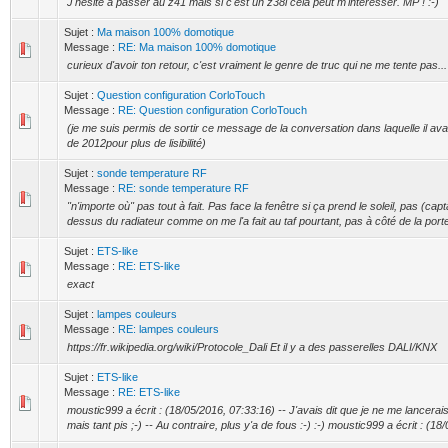
J'hésite à passer au z41 mais si c'est un z38i cela peut m'intéresser. MP ! :-)
Sujet :
Ma maison 100% domotique
Message :
RE: Ma maison 100% domotique
curieux d'avoir ton retour, c'est vraiment le genre de truc qui ne me tente pas...
Sujet :
Question configuration CorloTouch
Message :
RE: Question configuration CorloTouch
(je me suis permis de sortir ce message de la conversation dans laquelle il avait
de 2012pour plus de lisibilité)
Sujet :
sonde temperature RF
Message :
RE: sonde temperature RF
"n'importe où" pas tout à fait. Pas face la fenêtre si ça prend le soleil, pas (cap
dessus du radiateur comme on me l'a fait au taf pourtant, pas à côté de la porte,
Sujet :
ETS-like
Message :
RE: ETS-like
exact
Sujet :
lampes couleurs
Message :
RE: lampes couleurs
https://fr.wikipedia.org/wiki/Protocole_Dali Et il y a des passerelles DALI/KNX
Sujet :
ETS-like
Message :
RE: ETS-like
moustic999 a écrit : (18/05/2016, 07:33:16) -- J'avais dit que je ne me lancerai
mais tant pis ;-) -- Au contraire, plus y'a de fous :-) :-) moustic999 a écrit : (18/