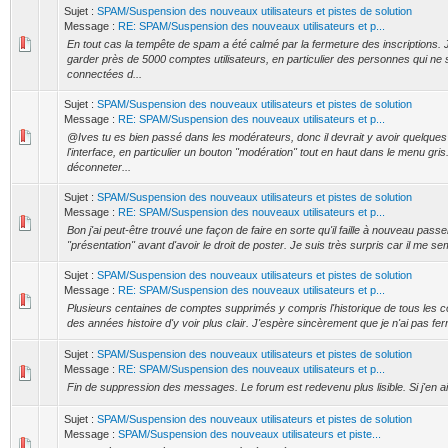
Sujet :
SPAM/Suspension des nouveaux utilisateurs et pistes de solution
Message :
RE: SPAM/Suspension des nouveaux utilisateurs et p...
En tout cas la tempête de spam a été calmé par la fermeture des inscriptions. 
garder près de 5000 comptes utilisateurs, en particulier des personnes qui ne
connectées d...
Sujet :
SPAM/Suspension des nouveaux utilisateurs et pistes de solution
Message :
RE: SPAM/Suspension des nouveaux utilisateurs et p...
@Ives tu es bien passé dans les modérateurs, donc il devrait y avoir quelques
l'interface, en particulier un bouton "modération" tout en haut dans le menu gris
déconneter...
Sujet :
SPAM/Suspension des nouveaux utilisateurs et pistes de solution
Message :
RE: SPAM/Suspension des nouveaux utilisateurs et p...
Bon j'ai peut-être trouvé une façon de faire en sorte qu'il faille à nouveau passe
"présentation" avant d'avoir le droit de poster. Je suis très surpris car il me sem
Sujet :
SPAM/Suspension des nouveaux utilisateurs et pistes de solution
Message :
RE: SPAM/Suspension des nouveaux utilisateurs et p...
Plusieurs centaines de comptes supprimés y compris l'historique de tous les 
des années histoire d'y voir plus clair. J'espère sincèrement que je n'ai pas f
Sujet :
SPAM/Suspension des nouveaux utilisateurs et pistes de solution
Message :
RE: SPAM/Suspension des nouveaux utilisateurs et p...
Fin de suppression des messages. Le forum est redevenu plus lisible. Si j'en ai r
Sujet :
SPAM/Suspension des nouveaux utilisateurs et pistes de solution
Message :
SPAM/Suspension des nouveaux utilisateurs et piste...