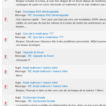
Bonjour à toutes et à tous, je suis très éloigné de ce forum depuis de nombre
campagne de spam en cours nécessite un traitement Je ne sais d'ailleurs pas tro
Sujet :
Domotique KNX déménageable
Message :
RE: Domotique KNX déménageable
Une réponse rapide : "non" pour une bascule vers une installation 100% class
câbles ne sont pas du tout les mêmes et à moins de mettre les actionneurs au 
lampes,...
Sujet :
Que fait le modérateur ???
Message :
RE: Que fait le modérateur ???
Bonjour, Désolé pour l'absence liée à des problèmes personnels. Mil3d nouve
ces beaux échanges.
Sujet :
Upgrade du forum
Message :
RE: Upgrade du forum
Joli boulot !!!
Sujet :
Ampli multiroom / matrice hdmi
Message :
RE: Ampli multiroom / matrice hdmi
Merci
Sujet :
Ampli multiroom / matrice hdmi
Message :
RE: Ampli multiroom / matrice hdmi
Bonjour, Pourrais tu faire un lien vers une dic technique de la matrice ? Merci
Sujet :
Dysfonction brutale
Message :
RE: Dysfonction brutale
La première chose à vérifier est l'alimentation du bus. Avec ce que vous décri