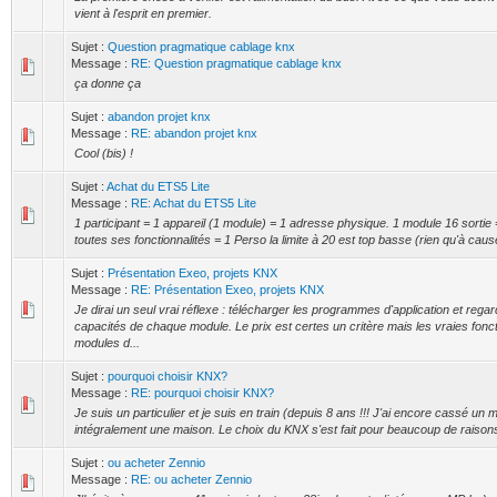
vient à l'esprit en premier.
Sujet :
Question pragmatique cablage knx
Message :
RE: Question pragmatique cablage knx
ça donne ça
Sujet :
abandon projet knx
Message :
RE: abandon projet knx
Cool (bis) !
Sujet :
Achat du ETS5 Lite
Message :
RE: Achat du ETS5 Lite
1 participant = 1 appareil (1 module) = 1 adresse physique. 1 module 16 sortie
toutes ses fonctionnalités = 1 Perso la limite à 20 est top basse (rien qu'à cau
Sujet :
Présentation Exeo, projets KNX
Message :
RE: Présentation Exeo, projets KNX
Je dirai un seul vrai réflexe : télécharger les programmes d'application et regar
capacités de chaque module. Le prix est certes un critère mais les vraies fonct
modules d...
Sujet :
pourquoi choisir KNX?
Message :
RE: pourquoi choisir KNX?
Je suis un particulier et je suis en train (depuis 8 ans !!! J'ai encore cassé un m
intégralement une maison. Le choix du KNX s'est fait pour beaucoup de raison
Sujet :
ou acheter Zennio
Message :
RE: ou acheter Zennio