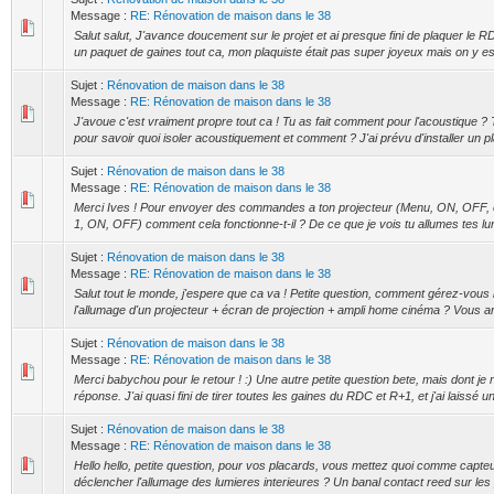
Message :
RE: Rénovation de maison dans le 38
Salut salut, J'avance doucement sur le projet et ai presque fini de plaquer le 
un paquet de gaines tout ca, mon plaquiste était pas super joyeux mais on y est 
Sujet :
Rénovation de maison dans le 38
Message :
RE: Rénovation de maison dans le 38
J'avoue c'est vraiment propre tout ca ! Tu as fait comment pour l'acoustique ? 
pour savoir quoi isoler acoustiquement et comment ? J'ai prévu d'installer un plaf
Sujet :
Rénovation de maison dans le 38
Message :
RE: Rénovation de maison dans le 38
Merci Ives ! Pour envoyer des commandes a ton projecteur (Menu, ON, OFF, etc
1, ON, OFF) comment cela fonctionne-t-il ? De ce que je vois tu allumes tes lu
Sujet :
Rénovation de maison dans le 38
Message :
RE: Rénovation de maison dans le 38
Salut tout le monde, j'espere que ca va ! Petite question, comment gérez-vous 
l'allumage d'un projecteur + écran de projection + ampli home cinéma ? Vous arr
Sujet :
Rénovation de maison dans le 38
Message :
RE: Rénovation de maison dans le 38
Merci babychou pour le retour ! :) Une autre petite question bete, mais dont je n
réponse. J'ai quasi fini de tirer toutes les gaines du RDC et R+1, et j'ai laissé un
Sujet :
Rénovation de maison dans le 38
Message :
RE: Rénovation de maison dans le 38
Hello hello, petite question, pour vos placards, vous mettez quoi comme capt
déclencher l'allumage des lumieres interieures ? Un banal contact reed sur les