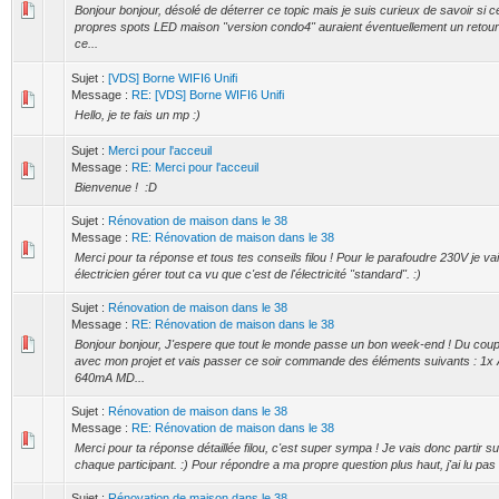
Bonjour bonjour, désolé de déterrer ce topic mais je suis curieux de savoir si ce
propres spots LED maison "version condo4" auraient éventuellement un retour
ce...
Sujet :
[VDS] Borne WIFI6 Unifi
Message :
RE: [VDS] Borne WIFI6 Unifi
Hello, je te fais un mp :)
Sujet :
Merci pour l'acceuil
Message :
RE: Merci pour l'acceuil
Bienvenue ! :D
Sujet :
Rénovation de maison dans le 38
Message :
RE: Rénovation de maison dans le 38
Merci pour ta réponse et tous tes conseils filou ! Pour le parafoudre 230V je va
électricien gérer tout ca vu que c'est de l'électricité "standard". :)
Sujet :
Rénovation de maison dans le 38
Message :
RE: Rénovation de maison dans le 38
Bonjour bonjour, J'espere que tout le monde passe un bon week-end ! Du coup
avec mon projet et vais passer ce soir commande des éléments suivants : 1x 
640mA MD...
Sujet :
Rénovation de maison dans le 38
Message :
RE: Rénovation de maison dans le 38
Merci pour ta réponse détaillée filou, c'est super sympa ! Je vais donc partir 
chaque participant. :) Pour répondre a ma propre question plus haut, j'ai lu pas 
Sujet :
Rénovation de maison dans le 38