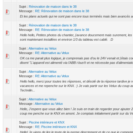
Sujet :
Rénovation de maison dans le 38
Message :
RE: Rénovation de maison dans le 38
Et les plans actuels qui ne sont pas encore tous terminés mais bien avancés a
Sujet :
Rénovation de maison dans le 38
Message :
RE: Rénovation de maison dans le 38
Hello hello, Petites photos du chantier, j'avance doucement mais surement, les
sont maintenant installées et environ 1/3 du tableau est cablé. :D
Sujet :
Alternative au Velux
Message :
RE: Alternative au Velux
OK ca me parait plus logique, je comprenais pas d'ou le 24V venait et j'étais con
disent "L'appareil est alimenté via l'ABB i-bus® et ne nécessite pas d‘alimentation
Sujet :
Alternative au Velux
Message :
RE: Alternative au Velux
Hello hello, merci pour toutes les réponses, et désolé de la réponse tardive je 
vacances et me repenche sur le KNX. :) Je vais partir sur les Velux du coup a
Technilin...
Sujet :
Alternative au Velux
Message :
Alternative au Velux
Hello, J'espere que vous allez bien ! Je suis en train de regarder pour ajouter 2 
coup me penche sur le KNX en amont. Je comptais initialement partir sur du Vel
Sujet :
Piscine intérieure et KNX
Message :
RE: Piscine intérieure et KNX
Hello! Je viens de lire le texte de la norme directement et de ce que je compre