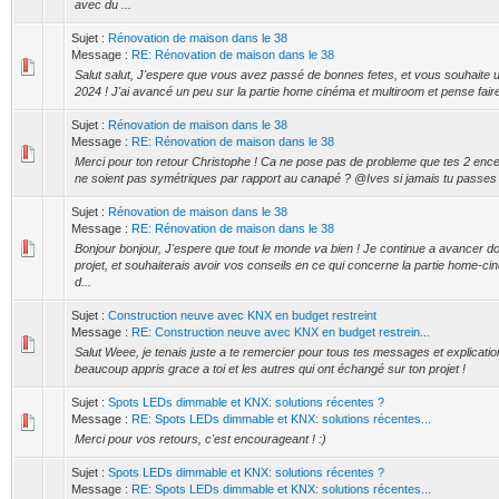
avec du ...
Sujet :
Rénovation de maison dans le 38
Message :
RE: Rénovation de maison dans le 38
Salut salut, J'espere que vous avez passé de bonnes fetes, et vous souhaite
2024 ! J'ai avancé un peu sur la partie home cinéma et multiroom et pense faire 
Sujet :
Rénovation de maison dans le 38
Message :
RE: Rénovation de maison dans le 38
Merci pour ton retour Christophe ! Ca ne pose pas de probleme que tes 2 ence
ne soient pas symétriques par rapport au canapé ? @Ives si jamais tu passes p
Sujet :
Rénovation de maison dans le 38
Message :
RE: Rénovation de maison dans le 38
Bonjour bonjour, J'espere que tout le monde va bien ! Je continue a avancer
projet, et souhaiterais avoir vos conseils en ce qui concerne la partie home-ci
d...
Sujet :
Construction neuve avec KNX en budget restreint
Message :
RE: Construction neuve avec KNX en budget restrein...
Salut Weee, je tenais juste a te remercier pour tous tes messages et explication
beaucoup appris grace a toi et les autres qui ont échangé sur ton projet !
Sujet :
Spots LEDs dimmable et KNX: solutions récentes ?
Message :
RE: Spots LEDs dimmable et KNX: solutions récentes...
Merci pour vos retours, c'est encourageant ! :)
Sujet :
Spots LEDs dimmable et KNX: solutions récentes ?
Message :
RE: Spots LEDs dimmable et KNX: solutions récentes...