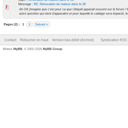
Message :
RE: Rénovation de maison dans le 38
Ah OK j'imagine que c'est pour ca que Ubiquiti apparait souvent sur le forum 
autre question qui vient d'apparaitre et pour laquelle le cablage sera impacté, les
Pages (2) :
1
2
Suivant »
Contact
Retourner en haut
Version bas-débit (Archivé)
Syndication RSS
Moteur
MyBB
, © 2002-2026
MyBB Group
.