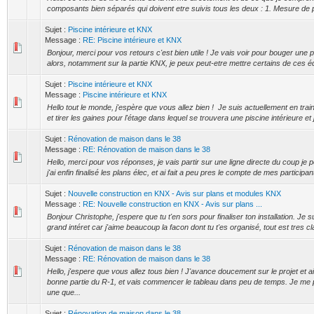
composants bien séparés qui doivent etre suivis tous les deux : 1. Mesure de pro
Sujet :
Piscine intérieure et KNX
Message :
RE: Piscine intérieure et KNX
Bonjour, merci pour vos retours c'est bien utile ! Je vais voir pour bouger une
alors, notamment sur la partie KNX, je peux peut-etre mettre certains de ces é
Sujet :
Piscine intérieure et KNX
Message :
Piscine intérieure et KNX
Hello tout le monde, j'espère que vous allez bien ! Je suis actuellement en trai
et tirer les gaines pour l'étage dans lequel se trouvera une piscine intérieure et 
Sujet :
Rénovation de maison dans le 38
Message :
RE: Rénovation de maison dans le 38
Hello, merci pour vos réponses, je vais partir sur une ligne directe du coup je p
j'ai enfin finalisé les plans élec, et ai fait a peu pres le compte de mes participan
Sujet :
Nouvelle construction en KNX - Avis sur plans et modules KNX
Message :
RE: Nouvelle construction en KNX - Avis sur plans ...
Bonjour Christophe, j'espere que tu t'en sors pour finaliser ton installation. Je 
grand intéret car j'aime beaucoup la facon dont tu t'es organisé, tout est tres clair
Sujet :
Rénovation de maison dans le 38
Message :
RE: Rénovation de maison dans le 38
Hello, j'espere que vous allez tous bien ! J'avance doucement sur le projet et ai
bonne partie du R-1, et vais commencer le tableau dans peu de temps. Je me
une que...
Sujet :
Rénovation de maison dans le 38