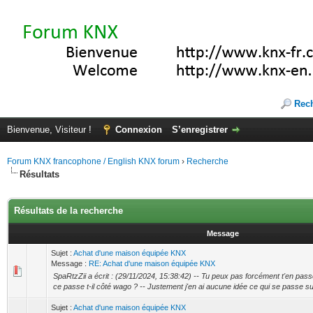
Rec
Bienvenue, Visiteur !
Connexion
S’enregistrer
Forum KNX francophone / English KNX forum
›
Recherche
Résultats
Résultats de la recherche
Message
Sujet :
Achat d'une maison équipée KNX
Message :
RE: Achat d'une maison équipée KNX
SpaRtzZii a écrit : (29/11/2024, 15:38:42) -- Tu peux pas forcément t'en passe
ce passe t-il côté wago ? -- Justement j'en ai aucune idée ce qui se passe sur
Sujet :
Achat d'une maison équipée KNX