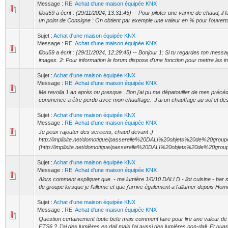
Message :
RE: Achat d'une maison équipée KNX
filou59 a écrit : (29/11/2024, 13:31:45) -- Pour piloter une vanne de chaud, il f
un point de Consigne : On obtient par exemple une valeur en % pour l'ouvertu
Sujet :
Achat d'une maison équipée KNX
Message :
RE: Achat d'une maison équipée KNX
filou59 a écrit : (29/11/2024, 12:29:45) -- Bonjour 1: Si tu regardes ton mess
images. 2: Pour information le forum dispose d'une fonction pour mettre les i
Sujet :
Achat d'une maison équipée KNX
Message :
RE: Achat d'une maison équipée KNX
Me revoila 1 an après ou presque. Bon j'ai pu me dépatouiller de mes précéd
commence a être perdu avec mon chauffage. J'ai un chauffage au sol et des
Sujet :
Achat d'une maison équipée KNX
Message :
RE: Achat d'une maison équipée KNX
Je peux rajouter des screens, chaud devant :)
http://implisite.net/domotique/passerelle%20DALI%20objets%20de%20group
(http://implisite.net/domotique/passerelle%20DALI%20objets%20de%20group
Sujet :
Achat d'une maison équipée KNX
Message :
RE: Achat d'une maison équipée KNX
Alors comment expliquer que - ma lumière 1/0/10 DALI D - ilot cuisine - bar s
de groupe lorsque je l'allume et que j'arrive également a l'allumer depuis Hom
Sujet :
Achat d'une maison équipée KNX
Message :
RE: Achat d'une maison équipée KNX
Question certainement toute bete mais comment faire pour lire une valeur de
ETS6 ? J'ai des lumières en dali mais j'ai aussi des lumières non-dali. Et quand