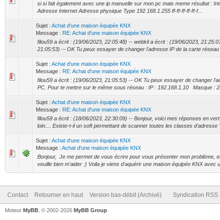
si si fait également avec une ip manuelle sur mon pc mais meme résultat : Int
Adresse Internet Adresse physique Type 192.168.1.255 ff-ff-ff-ff-ff-f...
Sujet :
Achat d'une maison équipée KNX
Message :
RE: Achat d'une maison équipée KNX
filou59 a écrit : (19/06/2023, 22:05:48) -- webkil a écrit : (19/06/2023, 21:25:07
21:05:53) -- OK Tu peux essayer de changer l'adresse IP de la carte réseau d
Sujet :
Achat d'une maison équipée KNX
Message :
RE: Achat d'une maison équipée KNX
filou59 a écrit : (19/06/2023, 21:05:53) -- OK Tu peux essayer de changer l'a
PC. Pour te mettre sur le même sous réseau : IP : 192.168.1.10 Masque : 2
Sujet :
Achat d'une maison équipée KNX
Message :
RE: Achat d'une maison équipée KNX
filou59 a écrit : (18/06/2023, 22:30:09) -- Bonjour, voici mes réponses en ver
loin.... Existe-t-il un soft permettant de scanner toutes les classes d'adresse ?
Sujet :
Achat d'une maison équipée KNX
Message :
Achat d'une maison équipée KNX
Bonjour, Je me permet de vous écrire pour vous présenter mon problème, e
veuille bien m'aider :) Voila je viens d'aquérir une maison équipée KNX avec un
Contact
Retourner en haut
Version bas-débit (Archivé)
Syndication RSS
Moteur
MyBB
, © 2002-2026
MyBB Group
.