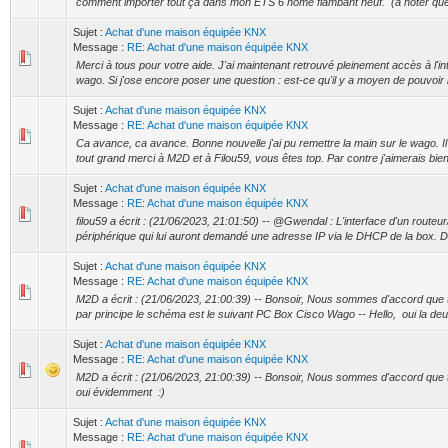
comment importer tout ça dans mon ETS 6 home flambant neuf. (à noter que 
Sujet :
Achat d'une maison équipée KNX
Message :
RE: Achat d'une maison équipée KNX
Merci à tous pour votre aide. J'ai maintenant retrouvé pleinement accès à l'
wago. Si j'ose encore poser une question : est-ce qu'il y a moyen de pouvoir i
Sujet :
Achat d'une maison équipée KNX
Message :
RE: Achat d'une maison équipée KNX
Ca avance, ca avance. Bonne nouvelle j'ai pu remettre la main sur le wago. I
tout grand merci à M2D et à Filou59, vous êtes top. Par contre j'aimerais bien 
Sujet :
Achat d'une maison équipée KNX
Message :
RE: Achat d'une maison équipée KNX
filou59 a écrit : (21/06/2023, 21:01:50) -- @Gwendal : L'interface d'un routeur
périphérique qui lui auront demandé une adresse IP via le DHCP de la box. D
Sujet :
Achat d'une maison équipée KNX
Message :
RE: Achat d'une maison équipée KNX
M2D a écrit : (21/06/2023, 21:00:39) -- Bonsoir, Nous sommes d'accord que t
par principe le schéma est le suivant PC Box Cisco Wago -- Hello, oui la deu
Sujet :
Achat d'une maison équipée KNX
Message :
RE: Achat d'une maison équipée KNX
M2D a écrit : (21/06/2023, 21:00:39) -- Bonsoir, Nous sommes d'accord que t
oui évidemment :)
Sujet :
Achat d'une maison équipée KNX
Message :
RE: Achat d'une maison équipée KNX