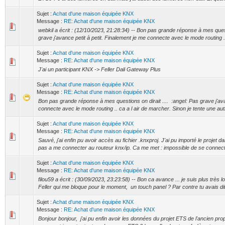
Sujet :
Achat d'une maison équipée KNX
Message :
RE: Achat d'une maison équipée KNX
webkil a écrit : (12/10/2023, 21:28:34) -- Bon pas grande réponse à mes questi
grave j'avance petit à petit. Finalement je me connecte avec le mode routing ..
Sujet :
Achat d'une maison équipée KNX
Message :
RE: Achat d'une maison équipée KNX
J'ai un participant KNX -> Feller Dali Gateway Plus
Sujet :
Achat d'une maison équipée KNX
Message :
RE: Achat d'une maison équipée KNX
Bon pas grande réponse à mes questions on dirait .... :angel: Pas grave j'ava
connecte avec le mode routing .. ca a l air de marcher. Sinon je tente une autr
Sujet :
Achat d'une maison équipée KNX
Message :
RE: Achat d'une maison équipée KNX
Sauvé, j'ai enfin pu avoir accès au fichier .knxproj. J'ai pu importé le projet 
pas a me connecter au routeur knx/ip. Ca me met : impossible de se connecte
Sujet :
Achat d'une maison équipée KNX
Message :
RE: Achat d'une maison équipée KNX
filou59 a écrit : (30/09/2023, 23:23:58) -- Bon ca avance ... je suis plus très lo
Feller qui me bloque pour le moment, un touch panel ? Par contre tu avais dit
Sujet :
Achat d'une maison équipée KNX
Message :
RE: Achat d'une maison équipée KNX
Bonjour bonjour, j'ai pu enfin avoir les données du projet ETS de l'ancien pro