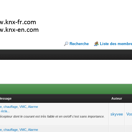
Recherche
Liste des membr
Message
Auteur
ge, chauffage, VMC, Alarme
écla...
skyvee
Vos
écepteur dont le courant est très faible et en on/off c’est sans importance.
ge, chauffage, VMC, Alarme