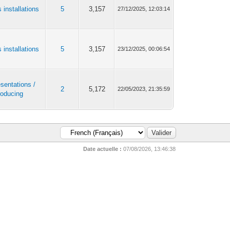
 installations
5
3,157
27/12/2025, 12:03:14
 installations
5
3,157
23/12/2025, 00:06:54
sentations /
2
5,172
22/05/2023, 21:35:59
roducing
Date actuelle :
07/08/2026, 13:46:38