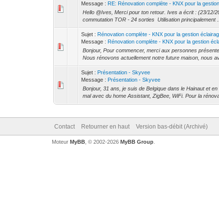
Message :
RE: Rénovation complète - KNX pour la gestion 
Hello @Ives, Merci pour ton retour. Ives a écrit : (23/12/
commutation TOR - 24 sorties Utilisation principalement .
Sujet :
Rénovation complète - KNX pour la gestion éclaira
Message :
Rénovation complète - KNX pour la gestion écla
Bonjour, Pour commencer, merci aux personnes présente s
Nous rénovons actuellement notre future maison, nous avo
Sujet :
Présentation - Skyvee
Message :
Présentation - Skyvee
Bonjour, 31 ans, je suis de Belgique dans le Hainaut et en
mal avec du home Assistant, ZigBee, WiFi. Pour la rénovat
Contact
Retourner en haut
Version bas-débit (Archivé)
Moteur
MyBB
, © 2002-2026
MyBB Group
.