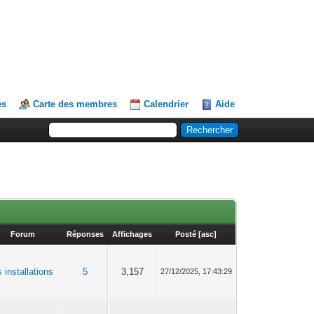
es
Carte des membres
Calendrier
Aide
Forum
Réponses
Affichages
Posté
[
asc
]
 installations
5
3,157
27/12/2025, 17:43:29