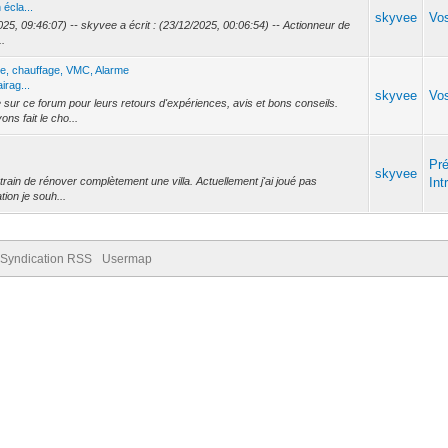
écla...
skyvee
Vos
2025, 09:46:07) -- skyvee a écrit : (23/12/2025, 00:06:54) -- Actionneur de
..
ge, chauffage, VMC, Alarme
irag...
skyvee
Vos
ur ce forum pour leurs retours d'expériences, avis et bons conseils.
ns fait le cho...
Pré
skyvee
 train de rénover complètement une villa. Actuellement j'ai joué pas
Int
ion je souh...
Syndication RSS
Usermap